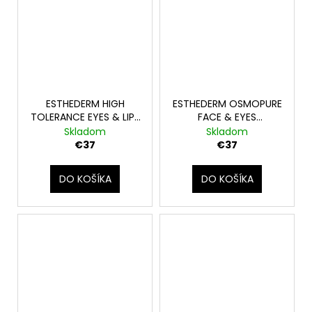
ESTHEDERM HIGH
ESTHEDERM OSMOPURE
TOLERANCE EYES & LIPS
FACE & EYES
MAKE UP REMOVER -
CLEANSING WATER -
Skladom
Skladom
odličovač očí a pier
micelárna voda 200ml
€37
€37
125ml
DO KOŠÍKA
DO KOŠÍKA