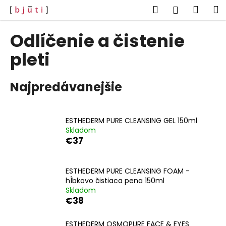
K
Prejsť
Hľadať
Náku
M
Prihlásen
na
o
obsah
Späť
Späť
košík
š
Odlíčenie a čistenie
í
Č
pleti
k
o
p
Najpredávanejšie
o
t
r
ESTHEDERM PURE CLEANSING GEL 150ml
Skladom
e
€37
b
u
j
ESTHEDERM PURE CLEANSING FOAM -
hĺbkovo čistiaca pena 150ml
e
Skladom
t
€38
e
n
ESTHEDERM OSMOPURE FACE & EYES