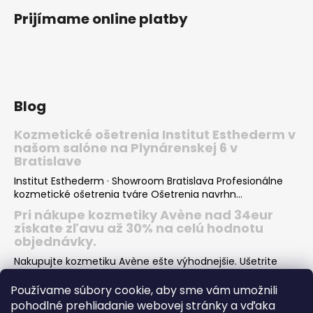
ý
Prijímame online platby
p
i
s
u
Blog
Kozmetické ošetrenia Institut Esthederm v
našom salóne na Plynárenskej 6 v
Bratislave
Institut Esthederm · Showroom Bratislava Profesionálne
kozmetické ošetrenia tváre Ošetrenia navrhn...
Pri nákupe kozmetiky Avène nad 34eur
získate zľavu až 30% na celú hodnotu
objednávky.
Nakupujte kozmetiku Avène ešte výhodnejšie. Ušetrite
desiatky eur pri nákupe Vašej obľúbenej kozmeti...
Používame súbory cookie, aby sme vám umožnili
Institut Esthederm darčeky v hodnote viac
pohodlné prehliadanie webovej stránky a vďaka
ako 66€ k nákupu letných produktov pre