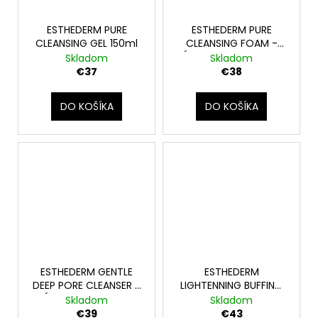
ESTHEDERM PURE
ESTHEDERM PURE
CLEANSING GEL 150ml
CLEANSING FOAM -
hĺbkovo čistiaca pena
Skladom
Skladom
150ml
€37
€38
DO KOŠÍKA
DO KOŠÍKA
ESTHEDERM GENTLE
ESTHEDERM
DEEP PORE CLEANSER -
LIGHTENNING BUFFING
hĺbkový čistič pórov
MASK - rozjasňujúca
Skladom
Skladom
75ml
zosvetľujúca maska
€39
€43