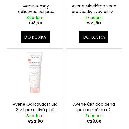
č
t
o
Avene Jemný
Avene Micelárna voda
a
o
odličovač očí pre
pre všetky typy citlivej
m
d
citlivé a najcitlivejšie
pleti 400 ml
Skladom
Skladom
v
e
u
oči 125 ml
€18,20
€21,90
k
t
DO KOŠÍKA
DO KOŠÍKA
o
v
Avene Odličovací fluid
Avene Čistiaca pena
3 v 1 pre citlivú pleť
pre normálnu až
200 ml
zmiešanú pleť 150 ml
Skladom
Skladom
€22,80
€23,50