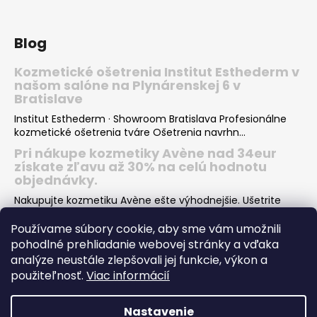
č
a
m
Blog
e
Kozmetické ošetrenia Institut Esthederm v
našom salóne na Plynárenskej 6 v
Bratislave
Institut Esthederm · Showroom Bratislava Profesionálne
kozmetické ošetrenia tváre Ošetrenia navrhn...
Pri nákupe kozmetiky Avène nad 34eur
získate zľavu až 30% na celú hodnotu
objednávky.
Nakupujte kozmetiku Avène ešte výhodnejšie. Ušetrite
desiatky eur pri nákupe Vašej obľúbenej kozmeti...
Používame súbory cookie, aby sme vám umožnili
Institut Esthederm darčeky v hodnote viac
pohodlné prehliadanie webovej stránky a vďaka
ako 66€ k nákupu letných produktov pre
analýze neustále zlepšovali jej funkcie, výkon a
krásne opálenie
použiteľnosť.
Viac informácií
Pri nákupe dvoch rôznych letných produktov INSTITUT
ESTHEDERM SUN CARE dostanete od nás skvelý darče...
Nastavenie