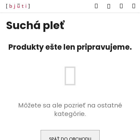
K
Prejsť
Hľadať
Náku
M
Prihlásen
na
o
obsah
Späť
Späť
košík
š
Suchá pleť
í
Č
k
o
Produkty ešte len pripravujeme.
p
o
t
r
e
b
u
Môžete sa ale pozrieť na ostatné
j
kategórie.
e
t
e
n
SPÄŤ DO OBCHODU