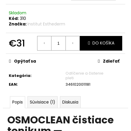
č
a
m
Skladom
Kód:
310
e
Značka:
Institut Esthederm
€31
DO KOŠÍKA
Jednotková
cena:
Opýtať sa
Zdieľať
Odlíčenie a čistenie
Kategória
:
pleti
EAN
:
3461020011181
Popis
Súvisiace (1)
Diskusia
OSMOCLEAN čistiace
tonikum —