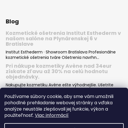
Blog
Kozmetické ošetrenia Institut Esthederm v
našom salóne na Plynárenskej 6 v
Bratislave
Institut Esthederm · Showroom Bratislava Profesionálne
kozmetické ošetrenia tváre Ošetrenia navrhn...
Pri nákupe kozmetiky Avène nad 34eur
získate zľavu až 30% na celú hodnotu
objednávky.
Nakupujte kozmetiku Avène ešte výhodnejšie. Ušetrite
desiatky eur pri nákupe Vašej obľúbenej kozmeti...
Používame súbory cookie, aby sme vám umožnili
Institut Esthederm darčeky v hodnote viac
pohodlné prehliadanie webovej stránky a vďaka
ako 66€ k nákupu letných produktov pre
analýze neustále zlepšovali jej funkcie, výkon a
krásne opálenie
použiteľnosť.
Viac informácií
Pri nákupe dvoch rôznych letných produktov INSTITUT
ESTHEDERM SUN CARE dostanete od nás skvelý darče...