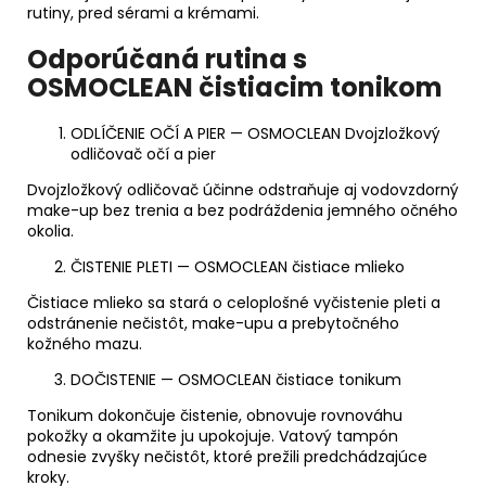
rutiny, pred sérami a krémami.
Odporúčaná rutina s
OSMOCLEAN čistiacim tonikom
ODLÍČENIE OČÍ A PIER — OSMOCLEAN Dvojzložkový
odličovač očí a pier
Dvojzložkový odličovač účinne odstraňuje aj vodovzdorný
make-up bez trenia a bez podráždenia jemného očného
okolia.
ČISTENIE PLETI — OSMOCLEAN čistiace mlieko
Čistiace mlieko sa stará o celoplošné vyčistenie pleti a
odstránenie nečistôt, make-upu a prebytočného
kožného mazu.
DOČISTENIE — OSMOCLEAN čistiace tonikum
Tonikum dokončuje čistenie, obnovuje rovnováhu
pokožky a okamžite ju upokojuje. Vatový tampón
odnesie zvyšky nečistôt, ktoré prežili predchádzajúce
kroky.