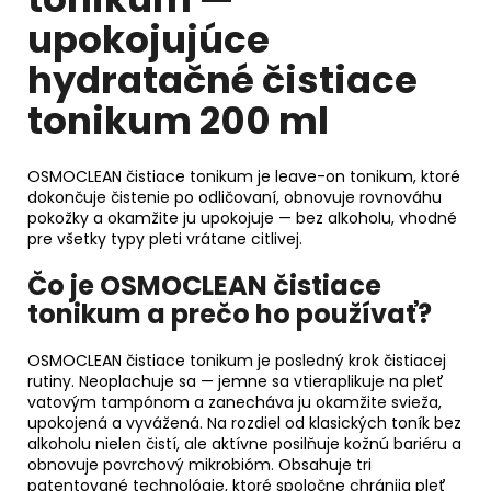
upokojujúce
hydratačné čistiace
tonikum 200 ml
OSMOCLEAN čistiace tonikum je leave-on tonikum, ktoré
dokončuje čistenie po odličovaní, obnovuje rovnováhu
pokožky a okamžite ju upokojuje — bez alkoholu, vhodné
pre všetky typy pleti vrátane citlivej.
Čo je OSMOCLEAN čistiace
tonikum a prečo ho používať?
OSMOCLEAN čistiace tonikum je posledný krok čistiacej
rutiny. Neoplachuje sa — jemne sa vtieraplikuje na pleť
vatovým tampónom a zanecháva ju okamžite svieža,
upokojená a vyvážená. Na rozdiel od klasických toník bez
alkoholu nielen čistí, ale aktívne posilňuje kožnú bariéru a
obnovuje povrchový mikrobióm. Obsahuje tri
patentované technológie, ktoré spoločne chrániia pleť