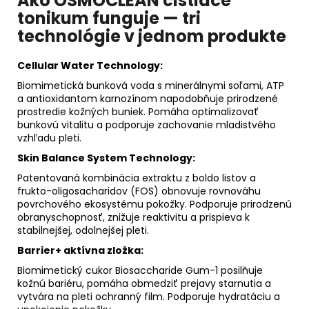
Ako OSMOCLEAN čistiace
tonikum funguje — tri
technológie v jednom produkte
Cellular Water Technology:
Biomimetická bunková voda s minerálnymi soľami, ATP
a antioxidantom karnozínom napodobňuje prirodzené
prostredie kožných buniek. Pomáha optimalizovať
bunkovú vitalitu a podporuje zachovanie mladistvého
vzhľadu pleti.
Skin Balance System Technology:
Patentovaná kombinácia extraktu z boldo listov a
frukto-oligosacharidov (FOS) obnovuje rovnováhu
povrchového ekosystému pokožky. Podporuje prirodzenú
obranyschopnosť, znižuje reaktivitu a prispieva k
stabilnejšej, odolnejšej pleti.
Barrier+ aktívna zložka:
Biomimetický cukor Biosaccharide Gum-1 posilňuje
kožnú bariéru, pomáha obmedziť prejavy starnutia a
vytvára na pleti ochranný film. Podporuje hydratáciu a