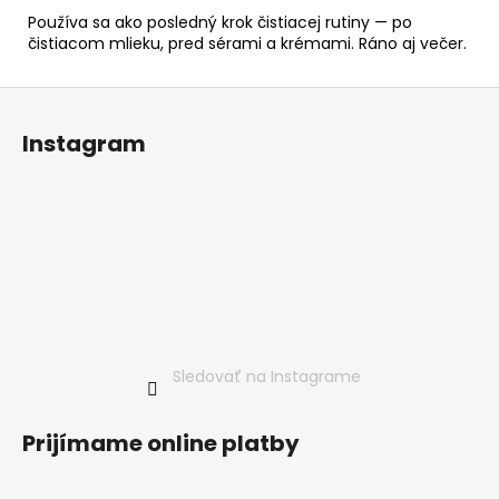
Používa sa ako posledný krok čistiacej rutiny — po
čistiacom mlieku, pred sérami a krémami. Ráno aj večer.
Z
á
Instagram
p
ä
t
i
e
Sledovať na Instagrame
Prijímame online platby