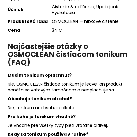
Čistenie & odlíčenie, Upokojenie,
Účinok
Hydratácia
Produktová rada
OSMOCLEAN — hĺbkové čistenie
Cena
34 €
Najčastejšie otázky o
OSMOCLEAN čistiacom tonikum
(FAQ)
Musím tonikum opláchnuť?
Nie. OSMOCLEAN čistiace tonikum je leave-on produkt —
nanáša sa vatovým tampónom a neoplachuje sa.
Obsahuje tonikum alkohol?
Nie, tonikum neobsahuje alkohol.
Pre koho je tonikum vhodné?
Je vhodné pre všetky typy pleti vrátane citlivej.
Kedy sa tonikum používa v rutine?