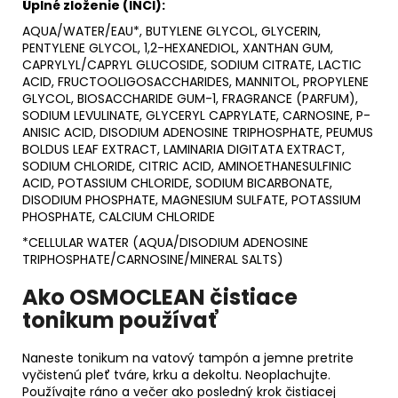
Úplné zloženie (INCI):
AQUA/WATER/EAU*, BUTYLENE GLYCOL, GLYCERIN,
PENTYLENE GLYCOL, 1,2-HEXANEDIOL, XANTHAN GUM,
CAPRYLYL/CAPRYL GLUCOSIDE, SODIUM CITRATE, LACTIC
ACID, FRUCTOOLIGOSACCHARIDES, MANNITOL, PROPYLENE
GLYCOL, BIOSACCHARIDE GUM-1, FRAGRANCE (PARFUM),
SODIUM LEVULINATE, GLYCERYL CAPRYLATE, CARNOSINE, P-
ANISIC ACID, DISODIUM ADENOSINE TRIPHOSPHATE, PEUMUS
BOLDUS LEAF EXTRACT, LAMINARIA DIGITATA EXTRACT,
SODIUM CHLORIDE, CITRIC ACID, AMINOETHANESULFINIC
ACID, POTASSIUM CHLORIDE, SODIUM BICARBONATE,
DISODIUM PHOSPHATE, MAGNESIUM SULFATE, POTASSIUM
PHOSPHATE, CALCIUM CHLORIDE
*CELLULAR WATER (AQUA/DISODIUM ADENOSINE
TRIPHOSPHATE/CARNOSINE/MINERAL SALTS)
Ako OSMOCLEAN čistiace
tonikum používať
Naneste tonikum na vatový tampón a jemne pretrite
vyčistenú pleť tváre, krku a dekoltu. Neoplachujte.
Používajte ráno a večer ako posledný krok čistiacej