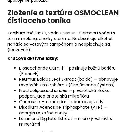
upokojenie pokožky.
Zloženie a textúra OSMOCLEAN
čistiaceho tonika
Tonikum má ľahkú, vodnú textúru s jemnou vôňou s
tónmi melóna, uhorky a pižma. Neobsahuje alkohol.
Nanáša sa vatovým tampónom a neoplachuje sa
(leave-on).
Kľúčové aktívne látky:
Biosaccharide Gum-1 — posilňuje kožnú bariéru
(Barrier+)
Peumus Boldus Leaf Extract (boldo) — obnovuje
rovnováhu mikrobiómu (Skin Balance System)
Fructooligosaccharides — prebiotická zložka
podporujúca priateľskú mikroflóru
Carnosine — antioxidant z bunkovej vody
Disodium Adenosine Triphosphate (ATP) —
energizuje kožné bunky
Laminaria Digitata Extract — morský extrakt s
minerálmi