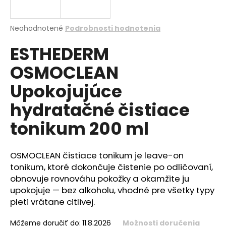
á
j
Priemerné
Neohodnotené
Podrobnosti hodnotenia
s
hodnotenie
ESTHEDERM
produktu
ť
je
?
OSMOCLEAN
0,0
z
Upokojujúce
5
hviezdičiek.
hydratačné čistiace
HĽADAŤ
tonikum 200 ml
OSMOCLEAN čistiace tonikum je leave-on
O
tonikum, ktoré dokončuje čistenie po odličovaní,
d
obnovuje rovnováhu pokožky a okamžite ju
p
upokojuje — bez alkoholu, vhodné pre všetky typy
o
pleti vrátane citlivej.
r
ú
Môžeme doručiť do:
11.8.2026
Možnosti doručenia