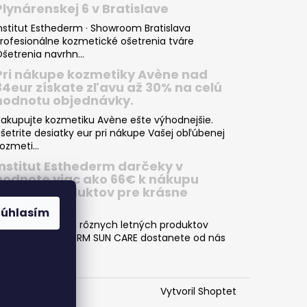
Plynárenskej 6 v Bratislave
nstitut Esthederm · Showroom Bratislava
rofesionálne kozmetické ošetrenia tváre
šetrenia navrhn...
Pri nákupe kozmetiky Avène nad
34eur získate zľavu až 30% na celú
hodnotu objednávky.
akupujte kozmetiku Avène ešte výhodnejšie.
šetrite desiatky eur pri nákupe Vašej obľúbenej
ozmeti...
Institut Esthederm darčeky v
hodnote viac ako 66€ k nákupu
letných produktov pre krásne
opálenie
Súhlasím
ri nákupe dvoch rôznych letných produktov
NSTITUT ESTHEDERM SUN CARE dostanete od nás
kvelý darče...
Vytvoril Shoptet