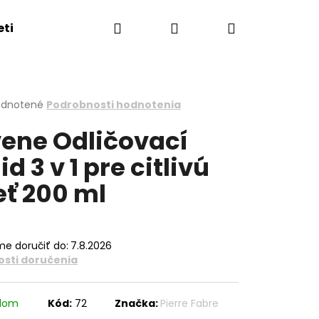
Hľadať
Prihlásenie
Nákupný
eti
Esthederm showroom
Obchodné podmie
košík
erné
dnotené
Podrobnosti hodnotenia
tenie
ene Odličovací
ktu
uid 3 v 1 pre citlivú
eť 200 ml
ičiek.
e doručiť do:
7.8.2026
sti doručenia
adom
Kód:
72
Značka:
Pierre Fabre