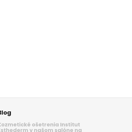
Blog
Kozmetické ošetrenia Institut
Esthederm v našom salóne na