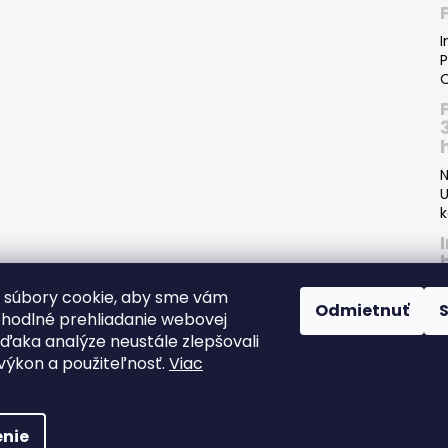
I
P
O
N
U
k
 súbory cookie, aby sme vám
Odmietnuť
ohodlné prehliadanie webovej
P
vďaka analýze neustále zlepšovali
I
, výkon a použiteľnosť.
Viac
s
e-
nie