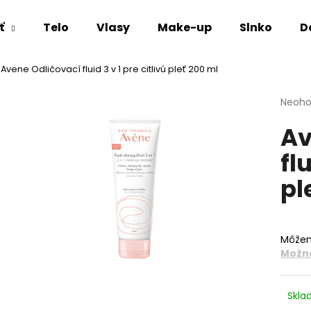
ť
Telo
Vlasy
Make-up
Slnko
D
Avene Odličovací fluid 3 v 1 pre citlivú pleť 200 ml
Čo potrebujete nájsť?
Priem
Neoho
hodno
Av
produ
HĽADAŤ
je
fl
0,0
z
pl
5
Odporúčame
hviezd
Môžem
Možno
Skl