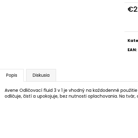
€2
Jedn
cena
Kate
EAN
:
Popis
Diskusia
Avene Odličovací fluid 3 v 1 je vhodný na každodenné použitie p
odličuje, čistí a upokojuje, bez nutnosti oplachovania. Na tvár, o