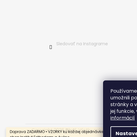
i
e
Sledovať na Instagrame
Používame
umožnili p
stránky a 
jej funkcie
informácií
Copyright 2026
Bjuti
. Všetky práva vyhradené.
Doprava ZADARMO • VZORKY ku každej objednávke • AUTORIZOVANÝ 
Nastave