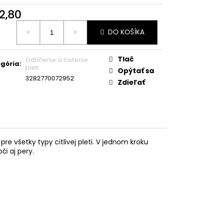
2,80
otková
DO KOŠÍKA
:
Tlač
Odlíčenie a čistenie
gória
:
pleti
Opýtať sa
3282770072952
Zdieľať
re všetky typy citlivej pleti. V jednom kroku
či aj pery.