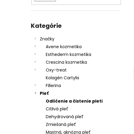
Preskočiť
kategórie
Kategórie
Značky
Avene kozmetika
Esthederm kozmetika
Crescina kozmetika
Oxy-treat
Kolagén Cartylis
Fillerina
Pleť
Odlíčenie a čistenie pleti
Citlivá pleť
Dehydrovaná pleť
Zmiešaná pleť
Mastná, aknózna pleť