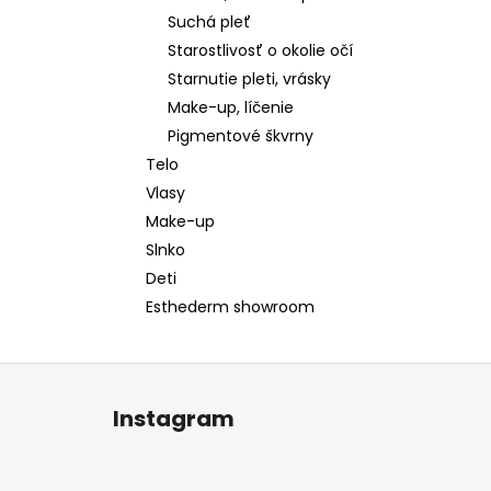
Suchá pleť
Starostlivosť o okolie očí
Starnutie pleti, vrásky
Make-up, líčenie
Pigmentové škvrny
Telo
Vlasy
Make-up
Slnko
Deti
Esthederm showroom
Z
á
Instagram
p
ä
t