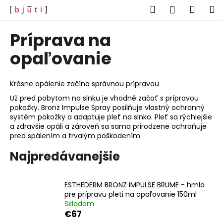
K
Prejsť
Hľadať
Náku
M
Prihlásen
na
o
obsah
Späť
Späť
košík
š
Príprava na
í
Č
opaľovanie
k
o
p
Krásne opálenie začína správnou prípravou
o
Už pred pobytom na slnku je vhodné začať s prípravou
t
pokožky. Bronz Impulse Spray posilňuje vlastný ochranný
r
systém pokožky a adaptuje pleť na slnko. Pleť sa rýchlejšie
a zdravšie opáli a zároveň sa sama prirodzene ochraňuje
e
pred spálením a trvalým poškodením.
b
Najpredávanejšie
u
j
e
ESTHEDERM BRONZ IMPULSE BRUME - hmla
t
pre prípravu pleti na opaľovanie 150ml
Skladom
e
€67
n