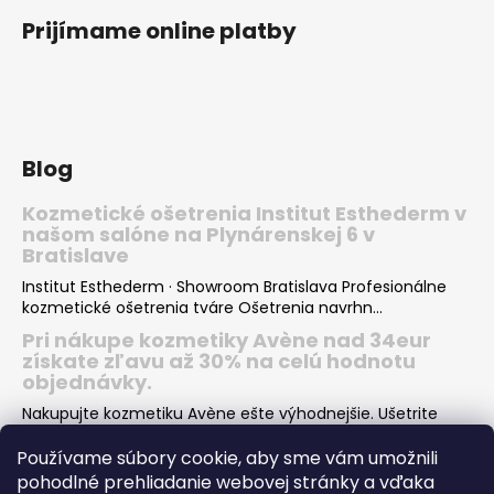
ý
Prijímame online platby
p
i
s
u
Blog
Kozmetické ošetrenia Institut Esthederm v
našom salóne na Plynárenskej 6 v
Bratislave
Institut Esthederm · Showroom Bratislava Profesionálne
kozmetické ošetrenia tváre Ošetrenia navrhn...
Pri nákupe kozmetiky Avène nad 34eur
získate zľavu až 30% na celú hodnotu
objednávky.
Nakupujte kozmetiku Avène ešte výhodnejšie. Ušetrite
desiatky eur pri nákupe Vašej obľúbenej kozmeti...
Používame súbory cookie, aby sme vám umožnili
Institut Esthederm darčeky v hodnote viac
pohodlné prehliadanie webovej stránky a vďaka
ako 66€ k nákupu letných produktov pre