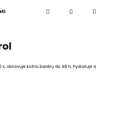
Hľadať
Prihlásenie
Nákupný
eti
Esthederm showroom
Obchodné podmie
košík
rol
30 s, obnovuje kožnú bariéru do 48 h, hydratuje a