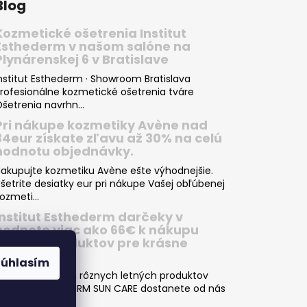
Blog
Kozmetické ošetrenia Institut
Esthederm v našom salóne na
Plynárenskej 6 v Bratislave
nstitut Esthederm · Showroom Bratislava
rofesionálne kozmetické ošetrenia tváre
šetrenia navrhn...
Pri nákupe kozmetiky Avène nad
34eur získate zľavu až 30% na celú
hodnotu objednávky.
akupujte kozmetiku Avène ešte výhodnejšie.
šetrite desiatky eur pri nákupe Vašej obľúbenej
ozmeti...
Institut Esthederm darčeky v
hodnote viac ako 66€ k nákupu
letných produktov pre krásne
opálenie
Súhlasím
ri nákupe dvoch rôznych letných produktov
NSTITUT ESTHEDERM SUN CARE dostanete od nás
kvelý darče...