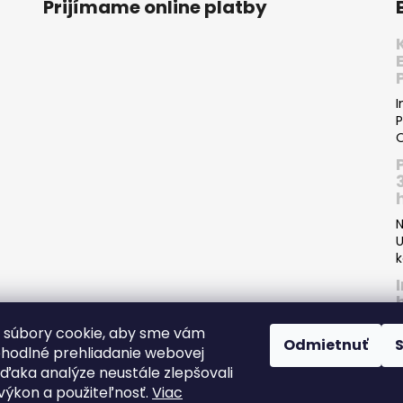
Prijímame online platby
I
P
O
N
U
k
 súbory cookie, aby sme vám
Odmietnuť
ohodlné prehliadanie webovej
P
vďaka analýze neustále zlepšovali
I
, výkon a použiteľnosť.
Viac
s