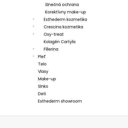
Slnečná ochrana
Korektívny make-up
Esthederm kozmetika
Crescina kozmetika
Oxy-treat
Kolagén Cartylis
Fillerina
Pleť
Telo
Vlasy
Make-up
Slnko
Deti
Esthederm showroom
Z
á