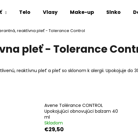
ť
Telo
Vlasy
Make-up
Slnko
D
lerantná, reaktívna pleť - Tolerance Control
Čo potrebujete nájsť?
ívna pleť - Tolerance Cont
HĽADAŤ
livenú, reaktívnu pleť a pleť so sklonom k alergii. Upokojuje do 
Odporúčame
Avene Tolérance CONTROL
Upokojujúci obnovujúci balzam 40
ml
Skladom
€29,50