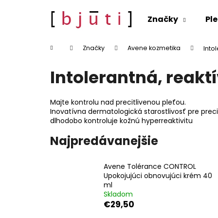
K
Prejsť
na
o
Značky
Ple
obsah
Späť
Späť
š
do
do
í
Domov
Značky
Avene kozmetika
Into
k
obchodu
obchodu
Intolerantná, reakt
Majte kontrolu nad precitlivenou pleťou.
Inovatívna dermatologická starostlivosť pre precit
dlhodobo kontroluje kožnú hyperreaktivitu
Najpredávanejšie
Avene Tolérance CONTROL
Upokojujúci obnovujúci krém 40
ml
Skladom
€29,50