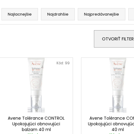
R
a
Najlacnejšie
Najdrahšie
Najpredávanejšie
d
e
n
OTVORIŤ FILTER
i
e
V
p
ý
Kód:
99
r
p
o
i
d
s
u
p
k
r
t
o
o
d
Avene Tolérance CONTROL
Avene Tolérance CO
v
Upokojujúci obnovujúci
Upokojujúci obnovujú
u
balzam 40 ml
40 ml