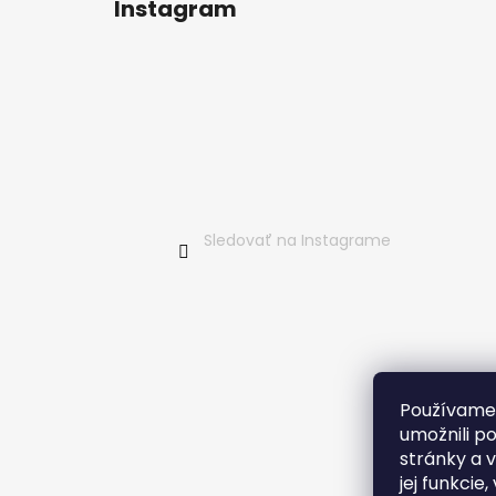
Instagram
p
ä
t
i
e
Sledovať na Instagrame
Používame
umožnili p
stránky a 
jej funkcie