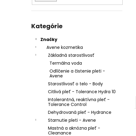
Preskočiť
kategórie
Kategórie
Značky
Avene kozmetika
Základná starostlivosť
Termálna voda
Odlíčenie a čistenie pleti -
Avene
Starostlivosť o telo - Body
Citlivá pleť - Tolerance Hydra 10
Intolerantná, reaktívna pleť -
Tolerance Control
Dehydrovaná pleť - Hydrance
Starnutie pleti - Avene
Mastná a aknózna pleť -
Cleanance