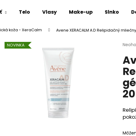
ť
Telo
Vlasy
Make-up
Slnko
D
ická koža - XeraCalm
Avene XERACALM A.D Relipidačný mliečny
Čo potrebujete nájsť?
Priem
Neoho
NOVINKA
hodno
Av
produ
HĽADAŤ
je
Re
0,0
z
gé
5
Odporúčame
hviezd
20
Relip
poko
Môžem