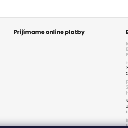
Prijímame online platby
I
P
O
N
U
k