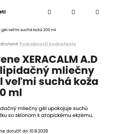
Hľadať
Prihlásenie
Nákupný
eti
Esthederm showroom
Obchodné podmie
 gél veľmi suchá koža 200 ml
košík
erné
dnotené
Podrobnosti hodnotenia
tenie
ene XERACALM A.D
ktu
lipidačný mliečny
l veľmi suchá koža
ičiek.
0 ml
idačný mliečny gél upokojuje suchú
žku so sklonom k atopickému ekzému.
e doručiť do:
10.8.2026