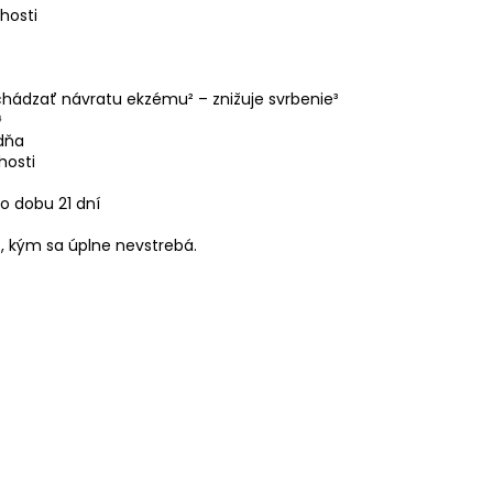
hosti
hádzať návratu ekzému² – znižuje svrbenie³
⁴
ždňa
hosti
o dobu 21 dní
e, kým sa úplne nevstrebá.