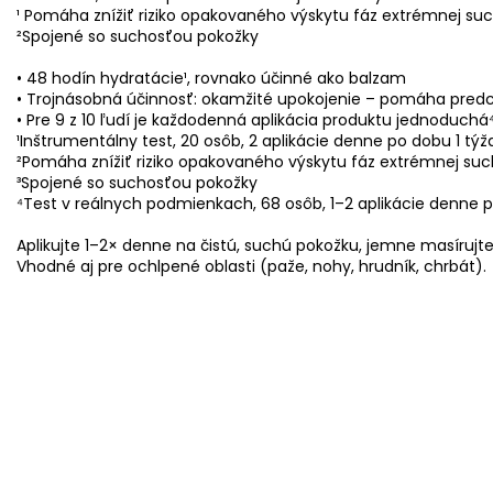
¹ Pomáha znížiť riziko opakovaného výskytu fáz extrémnej suc
²Spojené so suchosťou pokožky
• 48 hodín hydratácie¹, rovnako účinné ako balzam
• Trojnásobná účinnosť: okamžité upokojenie – pomáha predc
• Pre 9 z 10 ľudí je každodenná aplikácia produktu jednoduchá
¹Inštrumentálny test, 20 osôb, 2 aplikácie denne po dobu 1 tý
²Pomáha znížiť riziko opakovaného výskytu fáz extrémnej suc
³Spojené so suchosťou pokožky
⁴Test v reálnych podmienkach, 68 osôb, 1–2 aplikácie denne p
Aplikujte 1–2× denne na čistú, suchú pokožku, jemne masírujt
Vhodné aj pre ochlpené oblasti (paže, nohy, hrudník, chrbát).