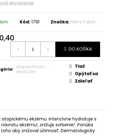
sti doručenia
adom
Kód:
1791
Značka:
Pierre Fabre
0,40
otková
DO KOŠÍKA
:
Tlač
Atopická koža -
gória
:
XeraCalm
Opýtať sa
Zdieľať
k atopickému ekzému. Intenzívne hydratuje s
návratu ekzému¹, znižuje svrbenie². Ponúka
z toho aby znižoval účinnosť. Dermatologicky