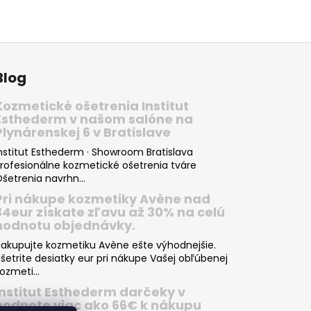
Blog
Kozmetické ošetrenia Institut
Esthederm v našom salóne na
Plynárenskej 6 v Bratislave
nstitut Esthederm · Showroom Bratislava
rofesionálne kozmetické ošetrenia tváre
šetrenia navrhn...
Pri nákupe kozmetiky Avène nad
34eur získate zľavu až 30% na celú
hodnotu objednávky.
akupujte kozmetiku Avène ešte výhodnejšie.
šetrite desiatky eur pri nákupe Vašej obľúbenej
ozmeti...
Institut Esthederm darčeky v
hodnote viac ako 66€ k nákupu