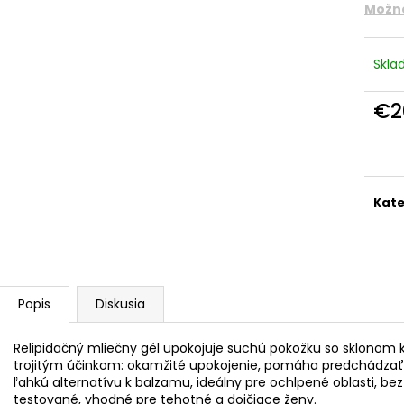
Možno
Skl
€2
Jedn
cena
Kate
Popis
Diskusia
Relipidačný mliečny gél upokojuje suchú pokožku so sklonom 
trojitým účinkom: okamžité upokojenie, pomáha predchádzať 
ľahkú alternatívu k balzamu, ideálny pre ochlpené oblasti, be
testované, vhodné pre tehotné a dojčiace ženy.