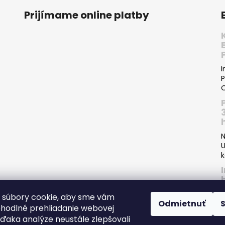
Prijímame online platby
I
P
O
N
U
k
 súbory cookie, aby sme vám
Odmietnuť
ohodlné prehliadanie webovej
P
vďaka analýze neustále zlepšovali
I