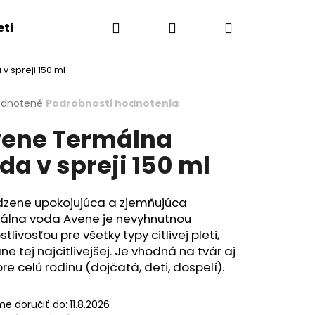
Hľadať
Prihlásenie
Nákupný
eti
Esthederm showroom
Obchodné podmie
 spreji 150 ml
košík
erné
dnotené
Podrobnosti hodnotenia
tenie
ene Termálna
ktu
da v spreji 150 ml
ičiek.
odzene upokojujúca a zjemňujúca
álna voda Avene je nevyhnutnou
stlivosťou pre všetky typy citlivej pleti,
ne tej najcitlivejšej. Je vhodná na tvár aj
pre celú rodinu (dojčatá, deti, dospelí).
e doručiť do:
11.8.2026