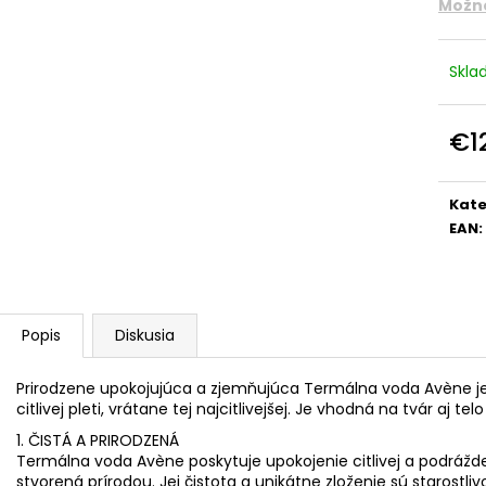
Možno
Skl
€12
Jedn
cena
Kate
EAN
:
Popis
Diskusia
Prirodzene upokojujúca a zjemňujúca Termálna voda Avène je
citlivej pleti, vrátane tej najcitlivejšej. Je vhodná na tvár aj tel
1. ČISTÁ A PRIRODZENÁ
Termálna voda Avène poskytuje upokojenie citlivej a podráždene
stvorená prírodou. Jej čistota a unikátne zloženie sú starost