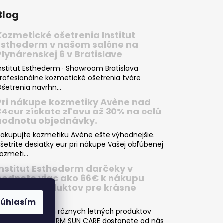
Blog
Kozmetické ošetrenia Institut
Esthederm v našom salóne na
Plynárenskej 6 v Bratislave
nstitut Esthederm · Showroom Bratislava
rofesionálne kozmetické ošetrenia tváre
šetrenia navrhn...
Pri nákupe kozmetiky Avène nad
34eur získate zľavu až 30% na celú
hodnotu objednávky.
akupujte kozmetiku Avène ešte výhodnejšie.
šetrite desiatky eur pri nákupe Vašej obľúbenej
ozmeti...
Institut Esthederm darčeky v
hodnote viac ako 66€ k nákupu
letných produktov pre krásne
opálenie
Súhlasím
ri nákupe dvoch rôznych letných produktov
NSTITUT ESTHEDERM SUN CARE dostanete od nás