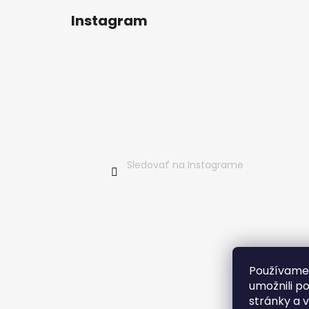
á
Instagram
p
ä
t
i
e
Sledovať na Instagrame
Používame
umožnili p
stránky a 