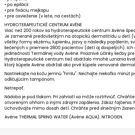
• po epilácii
• pre fixáciu mejkapu
• pre osvieženie (v lete, na cestách)
HYDROTERAPEUTICKÉ CENTRUM AVÈNE
Viac než 200 rokov sa hydroterapeutické centrum Avène špecial
Je zamerané predovšetkým na atopickú dermatitídu u detí (
všetky formy ekzému, lupienku, jazvy a následky popálenín, sv
liečených v priemere 2800 pacientov (detí aj dospelých). Ich
jedinečnosti Termálnej vody Avène. Priaznivé účinky liečby pre
Hydroterapeutické centrum tiež obdržalo mnohé uznania kvali
ktorý kúpele Avène obdržali ako prvé kúpele venované dermato
Nastriekajte na kožu jemnú "hmlu". Nechajte niekoľko minút
odličujúcim tampónom.
Netrepať.
Nádoba je pod tlakom: Pri zahriatí sa môže roztrhnúť. Chráňte
otvoreným ohňom a inými zdrojmi zapálenia. Zákaz fajčenia. N
Uchovávajte mimo dosah detí. Chráňte pred slnečným žiarení
Avène THERMAL SPRING WATER (Avène AQUA). NITROGEN.