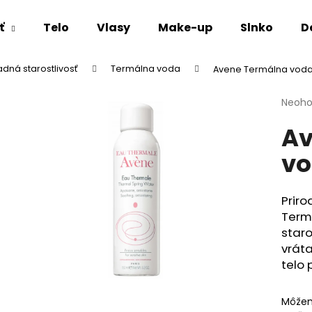
ť
Telo
Vlasy
Make-up
Slnko
D
adná starostlivosť
Termálna voda
Avene Termálna voda v
Čo potrebujete nájsť?
Priem
Neoho
hodno
Av
produ
HĽADAŤ
je
vo
0,0
z
5
Odporúčame
hviezd
Prir
Term
staro
vráta
telo 
Môžem