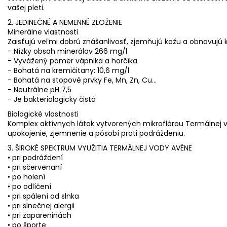
vašej pleti.
2. JEDINEČNÉ A NEMENNÉ ZLOŽENIE
Minerálne vlastnosti
Zaisťujú veľmi dobrú znášanlivosť, zjemňujú kožu a obnovujú k
- Nízky obsah minerálov 266 mg/l
- Vyvážený pomer vápnika a horčíka
- Bohatá na kremičitany: 10,6 mg/l
- Bohatá na stopové prvky Fe, Mn, Zn, Cu...
- Neutrálne pH 7,5
- Je bakteriologicky čistá
Biologické vlastnosti
Komplex aktívnych látok vytvorených mikroflórou Termálnej v
upokojenie, zjemnenie a pôsobí proti podráždeniu.
3. ŠIROKÉ SPEKTRUM VYUŽITIA TERMÁLNEJ VODY AVÈNE
• pri podráždení
• pri sčervenaní
• po holení
• po odlíčení
• pri spálení od slnka
• pri slnečnej alergii
• pri zapareninách
• po športe