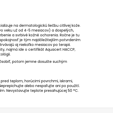
izuje na dermatologickú liečbu citlivej kože.
vo veku už od 4-5 mesiacov) a dospelých,
rbenie a svrbivé kožné ochorenia. Ročne je tu
 spokojnosť je tým najdôležitejším potvrdením
trvávajú aj niekoľko mesiacov po terapii.
ty, najmä ide o certifikát Aquacert HACCP,
lógii.
 pôsobiť, potom jemne dosušte suchým
 pred teplom, horúcimi povrchmi, iskrami,
eprepichujte alebo nespaľujte ani po použití.
m. Nevystavujte teplote presahujúcej 50 °C.