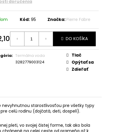
sti doručenia
adom
Kód:
95
Značka:
Pierre Fabre
,10
DO KOŠÍKA
otková
:
Tlač
gória
:
Termálna voda
3282779003124
Opýtať sa
Zdieľať
 nevyhnutnou starostlivosťou pre všetky typy
o pre celú rodinu (dojčatá, deti, dospelí).
j pleti, vo svojej čistej forme, tak ako bola
livo chránené na celej ceste od prameňa až k