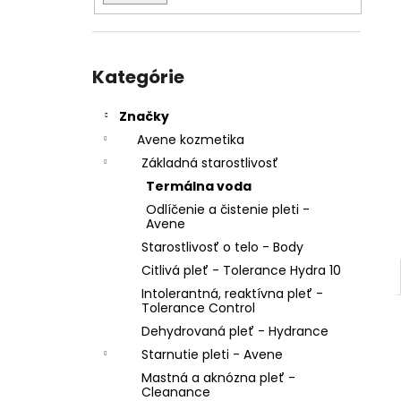
Preskočiť
kategórie
Kategórie
Značky
Avene kozmetika
Základná starostlivosť
Termálna voda
Odlíčenie a čistenie pleti -
Avene
Starostlivosť o telo - Body
Citlivá pleť - Tolerance Hydra 10
Intolerantná, reaktívna pleť -
Tolerance Control
Dehydrovaná pleť - Hydrance
Starnutie pleti - Avene
Mastná a aknózna pleť -
Cleanance