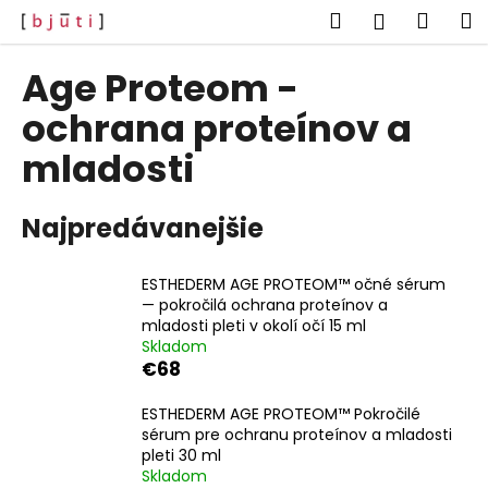
K
Prejsť
Hľadať
Náku
M
Prihlásen
na
o
obsah
Späť
Späť
košík
š
Age Proteom -
í
Č
ochrana proteínov a
k
o
mladosti
p
o
Najpredávanejšie
t
r
e
ESTHEDERM AGE PROTEOM™ očné sérum
— pokročilá ochrana proteínov a
b
mladosti pleti v okolí očí 15 ml
u
Skladom
j
€68
e
ESTHEDERM AGE PROTEOM™ Pokročilé
t
sérum pre ochranu proteínov a mladosti
e
pleti 30 ml
Skladom
n