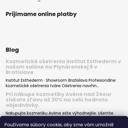
v
ý
Prijímame online platby
p
i
s
u
Blog
Kozmetické ošetrenia Institut Esthederm v
našom salóne na Plynárenskej 6 v
Bratislave
Institut Esthederm · Showroom Bratislava Profesionálne
kozmetické ošetrenia tváre Ošetrenia navrhn...
Pri nákupe kozmetiky Avène nad 34eur
získate zľavu až 30% na celú hodnotu
objednávky.
Nakupujte kozmetiku Avène ešte výhodnejšie. Ušetrite
desiatky eur pri nákupe Vašej obľúbenej kozmeti...
Používame súbory cookie, aby sme vám umožnili
Institut Esthederm darčeky v hodnote viac