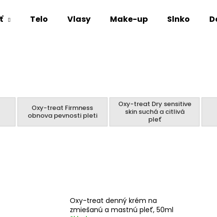
ť
Telo
Vlasy
Make-up
Slnko
D
Čo potrebujete nájsť?
HĽADAŤ
Oxy-treat Dry sensitive
Oxy-treat Firmness
skin suchá a citlivá
obnova pevnosti pleti
pleť
Odporúčame
Oxy-treat denný krém na
zmiešanú a mastnú pleť, 50ml