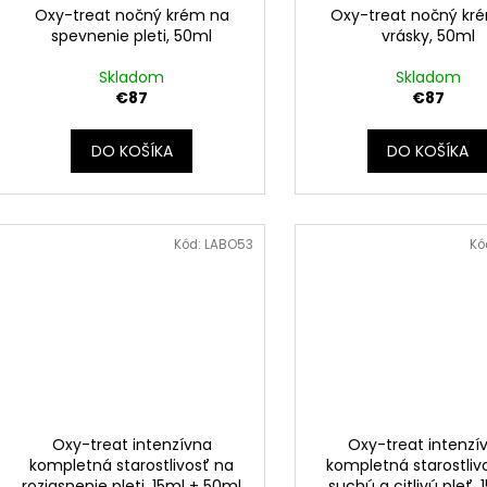
o
d
Oxy-treat nočný krém na
Oxy-treat nočný kr
v
spevnenie pleti, 50ml
vrásky, 50ml
u
k
Skladom
Skladom
t
€87
€87
o
DO KOŠÍKA
DO KOŠÍKA
v
Kód:
LABO53
Kó
Oxy-treat intenzívna
Oxy-treat intenzí
kompletná starostlivosť na
kompletná starostliv
rozjasnenie pleti, 15ml + 50ml
suchú a citlivú pleť, 