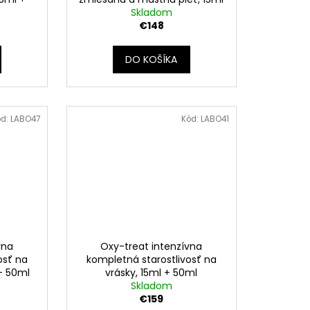
Skladom
+ 50ml
€148
DO KOŠÍKA
ód:
LABO47
Kód:
LABO41
vna
Oxy-treat intenzívna
osť na
kompletná starostlivosť na
 + 50ml
vrásky, 15ml + 50ml
Skladom
€159