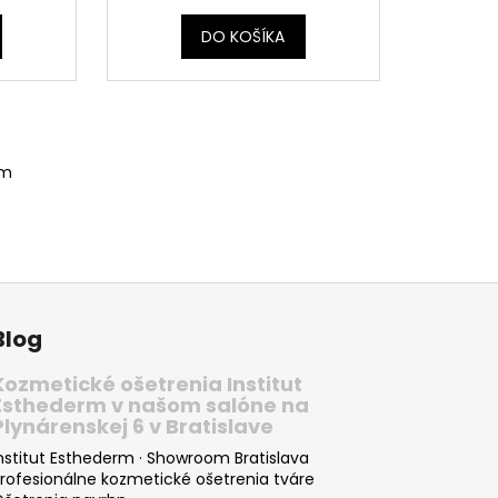
DO KOŠÍKA
om
Blog
Kozmetické ošetrenia Institut
Esthederm v našom salóne na
Plynárenskej 6 v Bratislave
nstitut Esthederm · Showroom Bratislava
rofesionálne kozmetické ošetrenia tváre