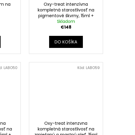
ém na
Oxy-treat intenzívna
kompletná starostlivosť na
pigmentové škvrny, 15ml +
Skladom
50ml
€148
DO KOŠÍKA
d:
LABO50
Kód:
LABO59
vna
Oxy-treat intenzvna
osť na
kompletná starostlivosť na
15ml +
zmiešanú a mastnú pleť, 15ml