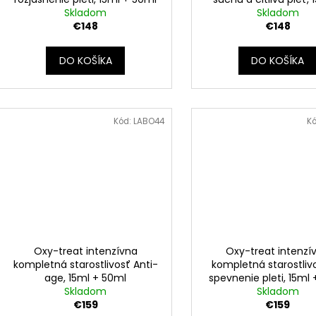
Skladom
Skladom
50ml
€148
€148
DO KOŠÍKA
DO KOŠÍKA
Kód:
LABO44
K
Oxy-treat intenzívna
Oxy-treat intenzí
kompletná starostlivosť Anti-
kompletná starostliv
age, 15ml + 50ml
spevnenie pleti, 15ml
Skladom
Skladom
€159
€159