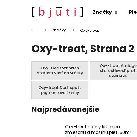
K
Prejsť
na
o
Značky
Ple
obsah
Späť
Späť
š
do
do
í
Domov
Značky
Oxy-treat
k
obchodu
obchodu
Oxy-treat
, Strana 2
Oxy-treat Antiage
Oxy-treat Wrinkles
starostlivosť proti
starostlivosť na vrásky
starnutiu
Oxy-treat Dark spots
pigmentové škvrny
Najpredávanejšie
Oxy-treat nočný krém na
zmiešanú a mastnú pleť, 50ml