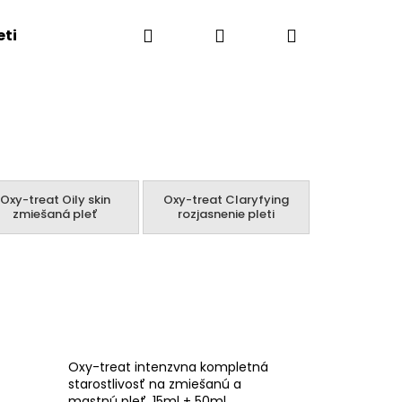
Hľadať
Prihlásenie
Nákupný
eti
Esthederm showroom
Obchodné podmie
košík
Oxy-treat Oily skin
Oxy-treat Claryfying
zmiešaná pleť
rozjasnenie pleti
Oxy-treat intenzvna kompletná
starostlivosť na zmiešanú a
mastnú pleť, 15ml + 50ml