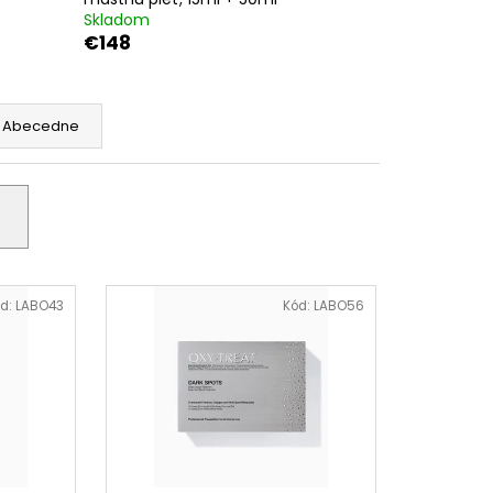
Skladom
€148
Abecedne
d:
LABO43
Kód:
LABO56