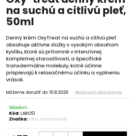
je
á
na suchú a citlivú pleť,
0,0
z
j
50ml
5
s
hviezdičiek.
ť
Denný krém OxyTreat na suchú a citlivú pleť
?
obsahuje aktívne zložky s vysokým obsahom
kyslíku, ktoré sú prítomné v Intenzívnej
kompletnej starostlivosti, a špecifické
transdermálne molekuly, kotré účinne
HĽADAŤ
prispievajú k relaxačnému účinku a vyplneniu
vrások.
Môžeme doručiť do:
10.8.2026
Možnosti doručenia
O
d
Skladom
p
Kód:
LABO51
o
Značka:
Labo International
r
ú