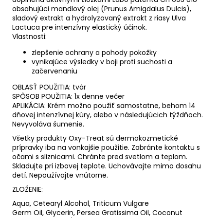
obsahujúci mandlový olej (Prunus Amigdalus Dulcis),
sladový extrakt a hydrolyzovaný extrakt z riasy Ulva
Lactuca pre intenzívny elastický účinok.
Vlastnosti:
zlepšenie ochrany a pohody pokožky
vynikajúce výsledky v boji proti suchosti a
začervenaniu
OBLASŤ POUŽITIA: tvár
SPÔSOB POUŽITIA: 1x denne večer
APLIKÁCIA: Krém možno použiť samostatne, behom 14
dňovej intenzívnej kúry, alebo v následujúcich týždňoch.
Nevyvoláva šumenie.
Všetky produkty Oxy-Treat sú dermokozmetické
prípravky iba na vonkajšie použitie. Zabránte kontaktu s
očami s sliznicami. Chránte pred svetlom a teplom.
Skladujte pri izbovej teplote. Uchovávajte mimo dosahu
detí. Nepoužívajte vnútorne.
ZLOŽENIE:
Aqua, Cetearyl Alcohol, Triticum Vulgare
Germ Oil, Glycerin, Persea Gratissima Oil, Coconut