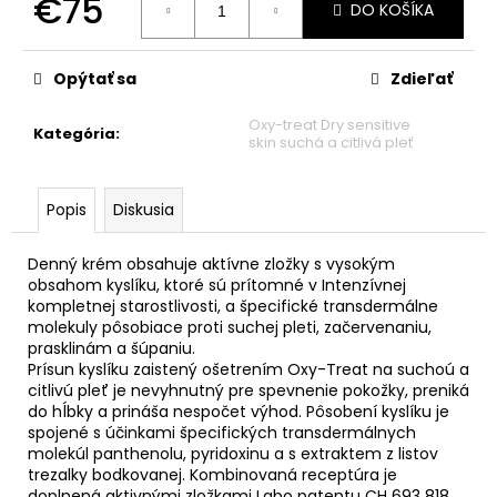
€75
č
DO KOŠÍKA
a
Jednotková
m
cena:
e
Opýtať sa
Zdieľať
Oxy-treat Dry sensitive
Kategória
:
skin suchá a citlivá pleť
Popis
Diskusia
Denný krém obsahuje aktívne zložky s vysokým
obsahom kyslíku, ktoré sú prítomné v Intenzívnej
kompletnej starostlivosti, a špecifické transdermálne
molekuly pôsobiace proti suchej pleti, začervenaniu,
prasklinám a šúpaniu.
Prísun kyslíku zaistený ošetrením Oxy-Treat na suchoú a
citlivú pleť je nevyhnutný pre spevnenie pokožky, preniká
do hĺbky a prináša nespočet výhod. Pôsobení kyslíku je
spojené s účinkami špecifických transdermálnych
molekúl panthenolu, pyridoxinu a s extraktem z listov
trezalky bodkovanej. Kombinovaná receptúra je
doplnená aktivnými zložkami Labo patentu CH 693 818