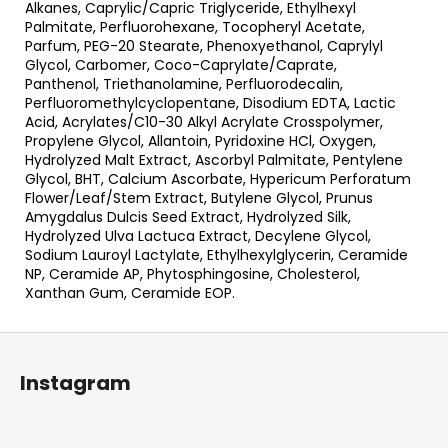
Alkanes, Caprylic/Capric Triglyceride, Ethylhexyl
Palmitate, Perfluorohexane, Tocopheryl Acetate,
Parfum, PEG-20 Stearate, Phenoxyethanol, Caprylyl
Glycol, Carbomer, Coco-Caprylate/Caprate,
Panthenol, Triethanolamine, Perfluorodecalin,
Perfluoromethylcyclopentane, Disodium EDTA, Lactic
Acid, Acrylates/C10-30 Alkyl Acrylate Crosspolymer,
Propylene Glycol, Allantoin, Pyridoxine HCl, Oxygen,
Hydrolyzed Malt Extract, Ascorbyl Palmitate, Pentylene
Glycol, BHT, Calcium Ascorbate, Hypericum Perforatum
Flower/Leaf/Stem Extract, Butylene Glycol, Prunus
Amygdalus Dulcis Seed Extract, Hydrolyzed Silk,
Hydrolyzed Ulva Lactuca Extract, Decylene Glycol,
Sodium Lauroyl Lactylate, Ethylhexylglycerin, Ceramide
NP, Ceramide AP, Phytosphingosine, Cholesterol,
Xanthan Gum, Ceramide EOP.
Z
á
Instagram
p
ä