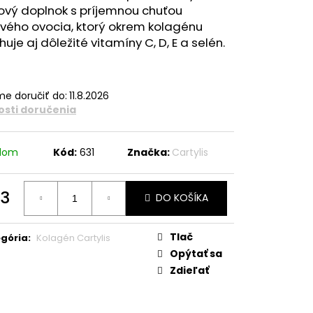
ový doplnok s príjemnou chuťou
vého ovocia, ktorý okrem kolagénu
uje aj dôležité vitamíny C, D, E a selén.
e doručiť do:
11.8.2026
sti doručenia
adom
Kód:
631
Značka:
Cartylis
3
DO KOŠÍKA
otková
:
Tlač
gória
:
Kolagén Cartylis
Opýtať sa
Zdieľať