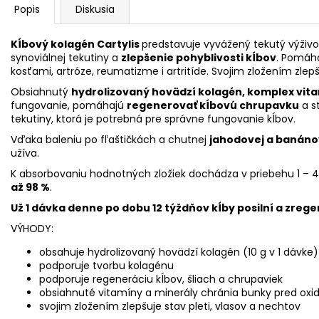
Popis
Diskusia
Kĺbový kolagén Cartylis
predstavuje vyvážený tekutý výživov
synoviálnej tekutiny a
zlepšenie pohyblivosti kĺbov
. Pomáh
kosťami, artróze, reumatizme i artritíde. Svojim zložením zlepš
Obsiahnutý
hydrolizovaný hovädzí kolagén, komplex vitam
fungovanie, pomáhajú
regenerovať kĺbovú chrupavku
a s
tekutiny, ktorá je potrebná pre správne fungovanie kĺbov.
Vďaka baleniu po fľaštičkách a chutnej
jahodovej a banánov
užíva.
K absorbovaniu hodnotných zložiek dochádza v priebehu 1 – 4
až 98 %
.
Už 1 dávka denne po dobu 12 týždňov kĺby posilní a zrege
VÝHODY:
obsahuje hydrolizovaný hovädzí kolagén (10 g v 1 dávke)
podporuje tvorbu kolagénu
podporuje regeneráciu kĺbov, šliach a chrupaviek
obsiahnuté vitamíny a minerály chránia bunky pred ox
svojim zložením zlepšuje stav pleti, vlasov a nechtov