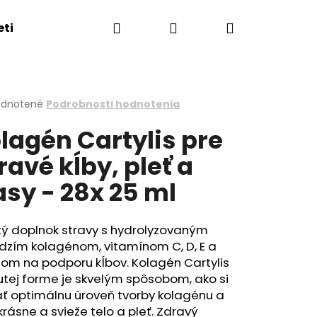
Hľadať
Prihlásenie
Nákupný
eti
Esthederm showroom
Obchodné podmie
košík
erné
dnotené
Podrobnosti hodnotenia
tenie
lagén Cartylis pre
ktu
ravé kĺby, pleť a
asy - 28x 25 ml
ičiek.
tý doplnok stravy s hydrolyzovaným
dzím kolagénom, vitamínom C, D, E a
om na podporu kĺbov. Kolagén Cartylis
utej forme je skvelým spôsobom, ako si
ať optimálnu úroveň tvorby kolagénu a
rásne a svieže telo a pleť. Zdravý