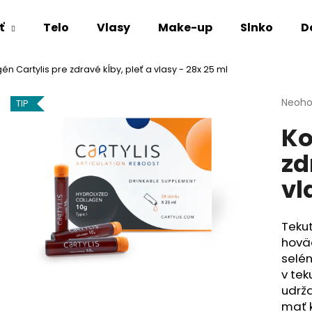
ť
Telo
Vlasy
Make-up
Slnko
D
én Cartylis pre zdravé kĺby, pleť a vlasy - 28x 25 ml
Čo potrebujete nájsť?
Priem
Neoho
TIP
hodno
Ko
produ
HĽADAŤ
je
zd
0,0
z
vl
5
Odporúčame
hviezd
Teku
hovä
selén
v tek
udrž
mať k