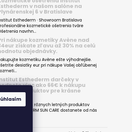
Kozmetické ošetrenia Institut
Esthederm v našom salóne na
Plynárenskej 6 v Bratislave
nstitut Esthederm · Showroom Bratislava
rofesionálne kozmetické ošetrenia tváre
šetrenia navrhn...
Pri nákupe kozmetiky Avène nad
34eur získate zľavu až 30% na celú
hodnotu objednávky.
akupujte kozmetiku Avène ešte výhodnejšie.
šetrite desiatky eur pri nákupe Vašej obľúbenej
ozmeti...
Institut Esthederm darčeky v
hodnote viac ako 66€ k nákupu
letných produktov pre krásne
opálenie
Súhlasím
ri nákupe dvoch rôznych letných produktov
NSTITUT ESTHEDERM SUN CARE dostanete od nás
kvelý darče...