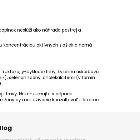
oplnok neslúži ako náhrada pestrej a
u koncentráciou aktívnych zložiek a nemá
 fruktóza, y-cyklodextríny, kyselina askorbová
 E), selénan sodný, cholekalciferol (vitamín
)
 stravy. N
ekonzumujte v prípade
e ženy by mali užívanie konzultovať s lekárom
Blog