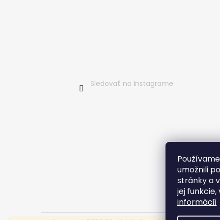
ä
t
i
e
Sledovať na Instagrame
Používame
umožnili p
stránky a 
jej funkcie
informácií