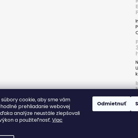
I
P
O
N
U
k
 súbory cookie, aby sme vám
Odmietnuť
ohodlné prehliadanie webovej
P
vďaka analýze neustále zlepšovali
I
, výkon a použiteľnosť.
Viac
s