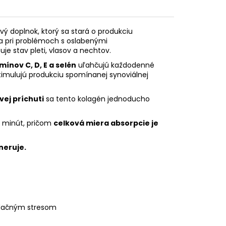
ý doplnok, ktorý sa stará o produkciu
a pri problémoch s oslabenými
uje stav pleti, vlasov a nechtov.
ínov C, D, E a selén
uľahčujú každodenné
timulujú produkciu spomínanej synoviálnej
ej príchuti
sa tento kolagén jednoducho
 minút, pričom
celková miera absorpcie je
neruje.
idačným stresom