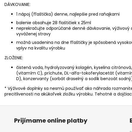
DÁVKOVANIE:
1 nápoj (fľaštička) denne, najlepšie pred raňajkami
balenie obsahuje 28 flaštičiek x 25ml
neprekračujte odporúčané denné dávkovanie, výživový d
vyváženej stravy
možná usadenina na dne fľaštičky je spôsobená vysoko
vplyv na kvalitu výrobku
ZLOŽENIE:
čistená voda, hydrolyzovaný kolagén, kyselina citrónová,
(vitamím C), príchute, DL-alfa-tokoferylacetát (vitamín
D), konzervanty (sorbát draselný a sodík benzoát sodný
* Výživové doplnky sa nesmú používať ako náhrada rozmanitej
precitlivenosti na akúkoľvek zložku výrobku. T
ehotné a dojčiac
Prijímame online platby