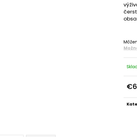
výživ
čerst
obsah
Môžem
Možno
Skl
€6
Jedn
cena
Kate