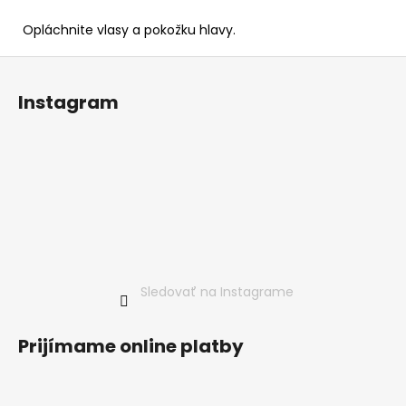
Opláchnite vlasy a pokožku hlavy.
Z
á
Instagram
p
ä
t
i
e
Sledovať na Instagrame
Prijímame online platby