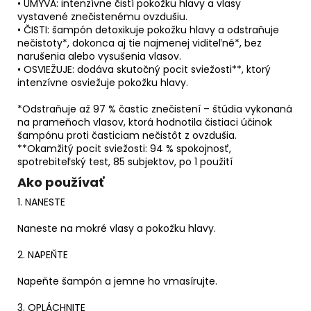
• UMÝVA: intenzívne čistí pokožku hlavy a vlasy
vystavené znečistenému ovzdušiu.
• ČISTI: šampón detoxikuje pokožku hlavy a odstraňuje
nečistoty*, dokonca aj tie najmenej viditeľné*, bez
narušenia alebo vysušenia vlasov.
• OSVIEŽUJE: dodáva skutočný pocit sviežosti**, ktorý
intenzívne osviežuje pokožku hlavy.
*Odstraňuje až 97 % častíc znečistení – štúdia vykonaná
na prameňoch vlasov, ktorá hodnotila čistiaci účinok
šampónu proti časticiam nečistôt z ovzdušia.
**Okamžitý pocit sviežosti: 94 % spokojnosť,
spotrebiteľský test, 85 subjektov, po 1 použití
Ako používať
1. NANESTE
Naneste na mokré vlasy a pokožku hlavy.
2. NAPEŇTE
Napeňte šampón a jemne ho vmasírujte.
3. OPLÁCHNITE