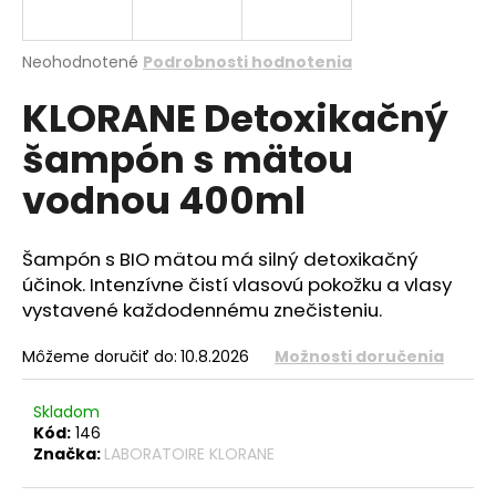
á
j
Priemerné
Neohodnotené
Podrobnosti hodnotenia
s
hodnotenie
KLORANE Detoxikačný
produktu
ť
je
?
šampón s mätou
0,0
z
vodnou 400ml
5
hviezdičiek.
Šampón s BIO mätou má silný detoxikačný
HĽADAŤ
účinok. Intenzívne čistí vlasovú pokožku a vlasy
vystavené každodennému znečisteniu.
O
Môžeme doručiť do:
10.8.2026
Možnosti doručenia
d
p
Skladom
o
Kód:
146
r
Značka:
LABORATOIRE KLORANE
ú