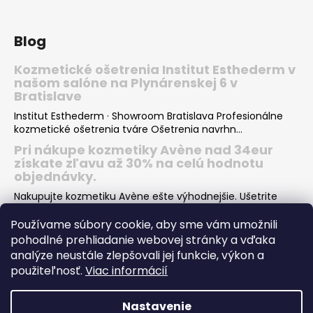
Blog
Kozmetické ošetrenia Institut Esthederm v
našom salóne na Plynárenskej 6 v
Bratislave
Institut Esthederm · Showroom Bratislava Profesionálne
kozmetické ošetrenia tváre Ošetrenia navrhn...
Pri nákupe kozmetiky Avène nad 34eur
získate zľavu až 30% na celú hodnotu
objednávky.
Nakupujte kozmetiku Avène ešte výhodnejšie. Ušetrite
desiatky eur pri nákupe Vašej obľúbenej kozmeti...
Používame súbory cookie, aby sme vám umožnili
Institut Esthederm darčeky v hodnote viac
pohodlné prehliadanie webovej stránky a vďaka
ako 66€ k nákupu letných produktov pre
analýze neustále zlepšovali jej funkcie, výkon a
krásne opálenie
použiteľnosť.
Viac informácií
Pri nákupe dvoch rôznych letných produktov INSTITUT
ESTHEDERM SUN CARE dostanete od nás skvelý darče...
Nastavenie