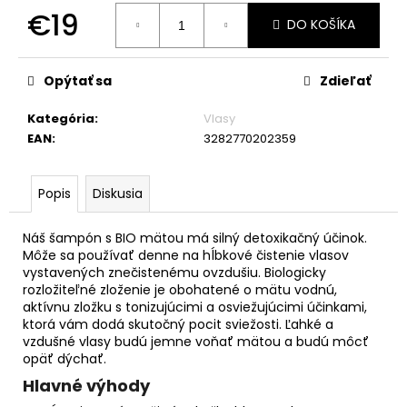
č
€19
a
DO KOŠÍKA
m
Jednotková
e
cena:
Opýtať sa
Zdieľať
Kategória
:
Vlasy
EAN
:
3282770202359
Popis
Diskusia
Náš šampón s BIO mätou má silný detoxikačný účinok.
Môže sa používať denne na hĺbkové čistenie vlasov
vystavených znečistenému ovzdušiu. Biologicky
rozložiteľné zloženie je obohatené o mätu vodnú,
aktívnu zložku s tonizujúcimi a osviežujúcimi účinkami,
ktorá vám dodá skutočný pocit sviežosti. Ľahké a
vzdušné vlasy budú jemne voňať mätou a budú môcť
opäť dýchať.
Hlavné výhody