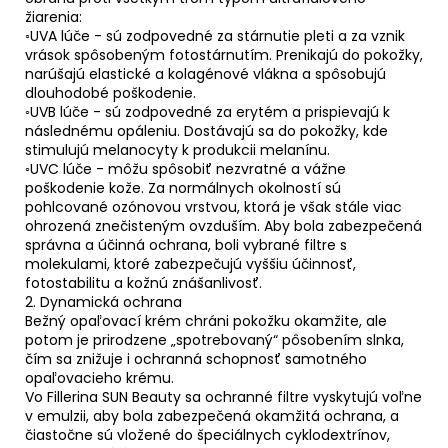
žiarenia:
◦UVA lúče - sú zodpovedné za stárnutie pleti a za vznik
vrások spôsobeným fotostárnutím. Prenikajú do pokožky,
narúšajú elastické a kolagénové vlákna a spôsobujú
dlouhodobé poškodenie.
◦UVB lúče - sú zodpovedné za erytém a prispievajú k
následnému opáleniu. Dostávajú sa do pokožky, kde
stimulujú melanocyty k produkcii melanínu.
◦UVC lúče - môžu spôsobiť nezvratné a vážne
poškodenie kože. Za normálnych okolností sú
pohlcované ozónovou vrstvou, ktorá je však stále viac
ohrozená znečisteným ovzduším. Aby bola zabezpečená
správna a účinná ochrana, boli vybrané filtre s
molekulami, ktoré zabezpečujú vyššiu účinnosť,
fotostabilitu a kožnú znášanlivosť.
2. Dynamická ochrana
Bežný opaľovací krém chráni pokožku okamžite, ale
potom je prirodzene „spotrebovaný“ pôsobením slnka,
čím sa znižuje i ochranná schopnosť samotného
opaľovacieho krému.
Vo Fillerina SUN Beauty sa ochranné filtre vyskytujú voľne
v emulzii, aby bola zabezpečená okamžitá ochrana, a
čiastočne sú vložené do špeciálnych cyklodextrínov,