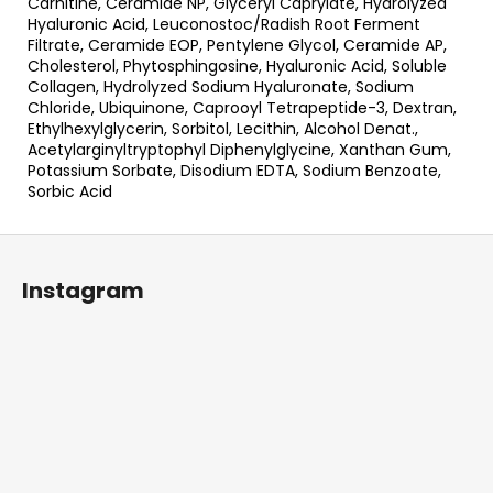
Carnitine, Ceramide NP, Glyceryl Caprylate, Hydrolyzed
Hyaluronic Acid, Leuconostoc/Radish Root Ferment
Filtrate, Ceramide EOP, Pentylene Glycol, Ceramide AP,
Cholesterol, Phytosphingosine, Hyaluronic Acid, Soluble
Collagen, Hydrolyzed Sodium Hyaluronate, Sodium
Chloride, Ubiquinone, Caprooyl Tetrapeptide-3, Dextran,
Ethylhexylglycerin, Sorbitol, Lecithin, Alcohol Denat.,
Acetylarginyltryptophyl Diphenylglycine, Xanthan Gum,
Potassium Sorbate, Disodium EDTA, Sodium Benzoate,
Sorbic Acid
Z
á
Instagram
p
ä
t
i
e