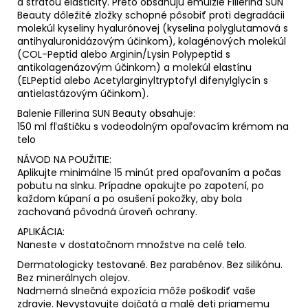
a stratou elasticity. Preto obsahujú emulzie Fillerina SUN
Beauty dôležité zložky schopné pôsobiť proti degradácii
molekúl kyseliny hyalurónovej (kyselina polyglutamová s
antihyaluronidázovým účinkom), kolagénových molekúl
(COL-Peptid alebo Arginin/Lysin Polypeptid s
antikolagenázovým účinkom) a molekúl elastínu
(ELPeptid alebo Acetylarginyltryptofyl difenylglycín s
antielastázovým účinkom).
Balenie Fillerina SUN Beauty obsahuje:
150 ml fľaštičku s vodeodolným opaľovacím krémom na
telo
NÁVOD NA POUŽITIE:
Aplikujte minimálne 15 minút pred opaľovaním a počas
pobutu na slnku. Prípadne opakujte po zapotení, po
každom kúpaní a po osušení pokožky, aby bola
zachovaná pôvodná úroveň ochrany.
APLIKÁCIA:
Naneste v dostatočnom množstve na celé telo.
Dermatologicky testované. Bez parabénov. Bez silikónu.
Bez minerálnych olejov.
Nadmerná slnečná expozícia môže poškodiť vaše
zdravie. Nevystavujte dojčatá a malé deti priamemu