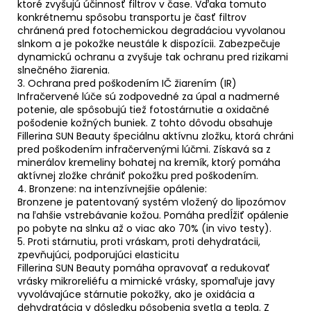
ktoré zvyšujú účinnosť filtrov v čase. Vďaka tomuto
konkrétnemu spôsobu transportu je časť filtrov
chránená pred fotochemickou degradáciou vyvolanou
slnkom a je pokožke neustále k dispozícii. Zabezpečuje
dynamickú ochranu a zvyšuje tak ochranu pred rizikami
slnečného žiarenia.
3. Ochrana pred poškodením IČ žiarením (IR)
Infračervené lúče sú zodpovedné za úpal a nadmerné
potenie, ale spôsobujú tiež fotostárnutie a oxidačné
pošodenie kožných buniek. Z tohto dôvodu obsahuje
Fillerina SUN Beauty špeciálnu aktívnu zložku, ktorá chráni
pred poškodením infračervenými lúčmi. Získavá sa z
minerálov kremeliny bohatej na kremík, ktorý pomáha
aktívnej zložke chrániť pokožku pred poškodením.
4. Bronzene: na intenzívnejšie opálenie:
Bronzene je patentovaný systém vložený do lipozómov
na ľahšie vstrebávanie kožou. Pomáha predĺžiť opálenie
po pobyte na slnku až o viac ako 70% (in vivo testy).
5. Proti stárnutiu, proti vráskam, proti dehydratácii,
zpevňujúci, podporujúci elasticitu
Fillerina SUN Beauty pomáha opravovať a redukovať
vrásky mikroreliéfu a mimické vrásky, spomaľuje javy
vyvolávajúce stárnutie pokožky, ako je oxidácia a
dehydratácia v dôsledku pôsobenia svetla a tepla. Z