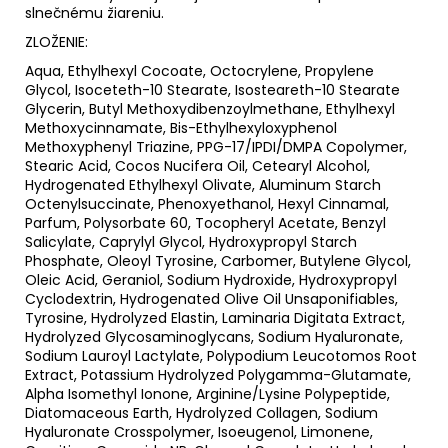
slnečnému žiareniu.
ZLOŽENIE:
Aqua, Ethylhexyl Cocoate, Octocrylene, Propylene
Glycol, Isoceteth-10 Stearate, Isosteareth-10 Stearate
Glycerin, Butyl Methoxydibenzoylmethane, Ethylhexyl
Methoxycinnamate, Bis-Ethylhexyloxyphenol
Methoxyphenyl Triazine, PPG-17/IPDI/DMPA Copolymer,
Stearic Acid, Cocos Nucifera Oil, Cetearyl Alcohol,
Hydrogenated Ethylhexyl Olivate, Aluminum Starch
Octenylsuccinate, Phenoxyethanol, Hexyl Cinnamal,
Parfum, Polysorbate 60, Tocopheryl Acetate, Benzyl
Salicylate, Caprylyl Glycol, Hydroxypropyl Starch
Phosphate, Oleoyl Tyrosine, Carbomer, Butylene Glycol,
Oleic Acid, Geraniol, Sodium Hydroxide, Hydroxypropyl
Cyclodextrin, Hydrogenated Olive Oil Unsaponifiables,
Tyrosine, Hydrolyzed Elastin, Laminaria Digitata Extract,
Hydrolyzed Glycosaminoglycans, Sodium Hyaluronate,
Sodium Lauroyl Lactylate, Polypodium Leucotomos Root
Extract, Potassium Hydrolyzed Polygamma-Glutamate,
Alpha Isomethyl Ionone, Arginine/Lysine Polypeptide,
Diatomaceous Earth, Hydrolyzed Collagen, Sodium
Hyaluronate Crosspolymer, Isoeugenol, Limonene,