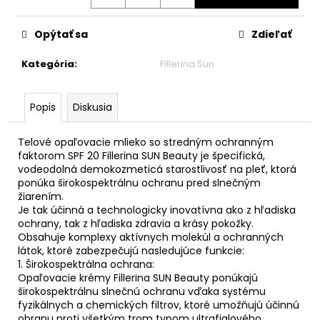
č
Jednotková
a
cena:
m
Opýtať sa
Zdieľať
e
Kategória
:
Fillerina Sun
Popis
Diskusia
Telové opaľovacie mlieko so stredným ochranným
faktorom SPF 20 Fillerina SUN Beauty je špecifická,
vodeodolná demokozmeticá starostlivosť na pleť, ktorá
ponúka širokospektrálnu ochranu pred slnečným
žiarením.
Je tak účinná a technologicky inovatívna ako z hľadiska
ochrany, tak z hľadiska zdravia a krásy pokožky.
Obsahuje komplexy aktívnych molekúl a ochranných
látok, ktoré zabezpečujú nasledujúce funkcie:
1. Širokospektrálna ochrana:
Opaľovacie krémy Fillerina SUN Beauty ponúkajú
širokospektrálnu slnečnú ochranu vďaka systému
fyzikálnych a chemických filtrov, ktoré umožňujú účinnú
obranu proti všetkým trom typom ultrafialového