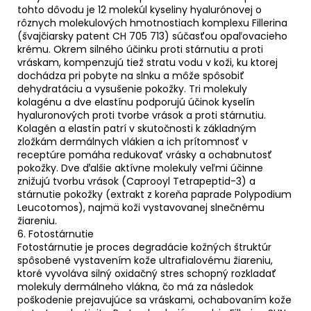
tohto dôvodu je 12 molekúl kyseliny hyalurónovej o
rôznych molekulových hmotnostiach komplexu Fillerina
(švajčiarsky patent CH 705 713) súčasťou opaľovacieho
krému. Okrem silného účinku proti stárnutiu a proti
vráskam, kompenzujú tiež stratu vodu v koži, ku ktorej
dochádza pri pobyte na slnku a môže spôsobiť
dehydratáciu a vysušenie pokožky. Tri molekuly
kolagénu a dve elastínu podporujú účinok kyselín
hyaluronových proti tvorbe vrások a proti stárnutiu.
Kolagén a elastín patrí v skutočnosti k základným
zložkám dermálnych vlákien a ich prítomnosť v
receptúre pomáha redukovať vrásky a ochabnutosť
pokožky. Dve ďalšie aktívne molekuly veľmi účinne
znižujú tvorbu vrások (Caprooyl Tetrapeptid-3) a
stárnutie pokožky (extrakt z koreňa paprade Polypodium
Leucotomos), najmä koži vystavovanej slnečnému
žiareniu.
6. Fotostárnutie
Fotostárnutie je proces degradácie kožných štruktúr
spôsobené vystavením kože ultrafialovému žiareniu,
ktoré vyvoláva silný oxidačný stres schopný rozkladať
molekuly dermálneho vlákna, čo má za následok
poškodenie prejavujúce sa vráskami, ochabovaním kože