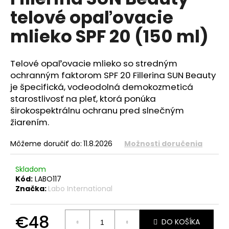
je
á
telové opaľovacie
0,0
z
j
mlieko SPF 20 (150 ml)
5
s
hviezdičiek.
ť
Telové opaľovacie mlieko so stredným
?
ochranným faktorom SPF 20 Fillerina SUN Beauty
je špecifická, vodeodolná demokozmeticá
starostlivosť na pleť, ktorá ponúka
širokospektrálnu ochranu pred slnečným
HĽADAŤ
žiarením.
Môžeme doručiť do:
11.8.2026
Možnosti doručenia
O
Skladom
d
Kód:
LABO117
p
Značka:
Labo International
o
r
€48
ú
DO KOŠÍKA