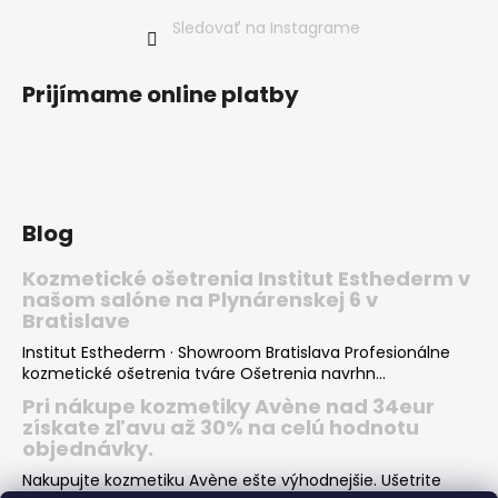
Sledovať na Instagrame
Prijímame online platby
Blog
Kozmetické ošetrenia Institut Esthederm v
našom salóne na Plynárenskej 6 v
Bratislave
Institut Esthederm · Showroom Bratislava Profesionálne
kozmetické ošetrenia tváre Ošetrenia navrhn...
Pri nákupe kozmetiky Avène nad 34eur
získate zľavu až 30% na celú hodnotu
objednávky.
Nakupujte kozmetiku Avène ešte výhodnejšie. Ušetrite