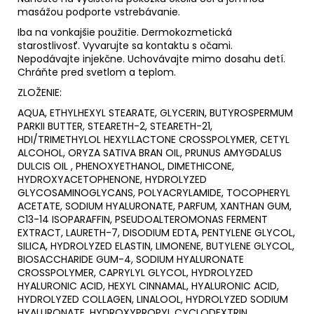
masážou podporte vstrebávanie.
Iba na vonkajšie použitie. Dermokozmetická
starostlivosť. Vyvarujte sa kontaktu s očami.
Nepodávajte injekčne. Uchovávajte mimo dosahu detí.
Chráňte pred svetlom a teplom.
ZLOŽENIE:
AQUA, ETHYLHEXYL STEARATE, GLYCERIN, BUTYROSPERMUM
PARKII BUTTER, STEARETH-2, STEARETH-21,
HDI/TRIMETHYLOL HEXYLLACTONE CROSSPOLYMER, CETYL
ALCOHOL, ORYZA SATIVA BRAN OIL, PRUNUS AMYGDALUS
DULCIS OIL , PHENOXYETHANOL, DIMETHICONE,
HYDROXYACETOPHENONE, HYDROLYZED
GLYCOSAMINOGLYCANS, POLYACRYLAMIDE, TOCOPHERYL
ACETATE, SODIUM HYALURONATE, PARFUM, XANTHAN GUM,
C13-14 ISOPARAFFIN, PSEUDOALTEROMONAS FERMENT
EXTRACT, LAURETH-7, DISODIUM EDTA, PENTYLENE GLYCOL,
SILICA, HYDROLYZED ELASTIN, LIMONENE, BUTYLENE GLYCOL,
BIOSACCHARIDE GUM-4, SODIUM HYALURONATE
CROSSPOLYMER, CAPRYLYL GLYCOL, HYDROLYZED
HYALURONIC ACID, HEXYL CINNAMAL, HYALURONIC ACID,
HYDROLYZED COLLAGEN, LINALOOL, HYDROLYZED SODIUM
HYALURONATE, HYDROXYPROPYL CYCLODEXTRIN,