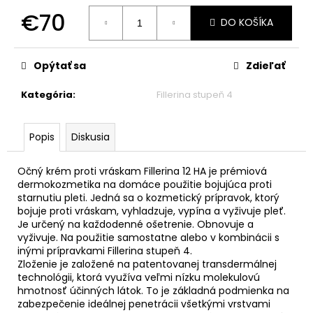
č
€70
a
DO KOŠÍKA
m
Jednotková
e
cena:
Opýtať sa
Zdieľať
Kategória
:
Fillerina stupeň 4
Popis
Diskusia
Očný krém proti vráskam Fillerina 12 HA je prémiová
dermokozmetika na domáce použitie bojujúca proti
starnutiu pleti. Jedná sa o kozmetický prípravok, ktorý
bojuje proti vráskam, vyhladzuje, vypína a vyživuje pleť.
Je určený na každodenné ošetrenie. Obnovuje a
vyživuje. Na použitie samostatne alebo v kombinácii s
inými prípravkami Fillerina stupeň 4.
Zloženie je založené na patentovanej transdermálnej
technológii, ktorá využíva veľmi nízku molekulovú
hmotnosť účinných látok. To je základná podmienka na
zabezpečenie ideálnej penetrácii všetkými vrstvami