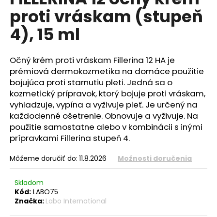
je
á
proti vráskam (stupeň
0,0
z
j
4), 15 ml
5
s
hviezdičiek.
ť
Očný krém proti vráskam Fillerina 12 HA je
?
prémiová dermokozmetika na domáce použitie
bojujúca proti starnutiu pleti. Jedná sa o
kozmetický prípravok, ktorý bojuje proti vráskam,
vyhladzuje, vypína a vyživuje pleť. Je určený na
HĽADAŤ
každodenné ošetrenie. Obnovuje a vyživuje. Na
použitie samostatne alebo v kombinácii s inými
prípravkami Fillerina stupeň 4.
O
Môžeme doručiť do:
11.8.2026
Možnosti doručenia
d
p
Skladom
o
Kód:
LABO75
r
Značka:
Labo International
ú