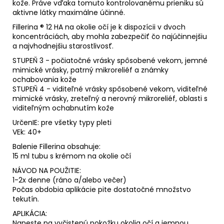
kože. Práve vďaka tomuto kontrolovanému prieniku sú
aktivne látky maximálne účinné.
Fillerina ® 12 HA na okolie očí je k dispozícii v dvoch
koncentráciách, aby mohla zabezpečiť čo najúčinnejšiu
a najvhodnejšiu starostlivosť.
STUPEŇ 3 - počiatočné vrásky spôsobené vekom, jemné
mimické vrásky, patrný mikroreliéf a známky
ochabovania kože
STUPEŇ 4 - viditeľné vrásky spôsobené vekom, viditeľné
mimické vrásky, zreteľný a nerovný mikroreliéf, oblasti s
viditeľným ochabnutím kože
UrčenIE: pre všetky typy pleti
VEk: 40+
Balenie Fillerina obsahuje:
15 ml tubu s krémom na okolie očí
NÁVOD NA POUŽITIE:
1-2x denne (ráno a/alebo večer)
Počas obdobia aplikácie pite dostatočné množstvo
tekutín.
APLIKÁCIA:
Naneste na vyčistenú pokožku okolia očí a jemnou