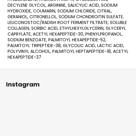
DECYLENE GLYCOL, ARGININE, SALICYLIC ACID, SODIUM
HYDROXIDE, COUMARIN, SODIUM CHLORIDE, CITRAL,
GERANIOL, CITRONELLOL, SODIUM CHONDROITIN SULFATE,
LEUCONOSTOC/RADISH ROOT FERMENT FILTRATE, SOLUBLE
COLLAGEN, SORBIC ACID, ETHYLHEXYLGLYCERIN, GLYCERYL
CAPRYLATE, ACETYL HEXAPEPTIDE-30, PHENYLPROPANOL,
SODIUM BENZOATE, PALMITOYL HEXAPEPTIDE-52,
PALMITOYL TRIPEPTIDE-38, GLYCOLIC ACID, LACTIC ACID,
POLYVINYL ALCOHOL, PALMITOYL HEPTAPEPTIDE-18, ACETYL
HEXAPEPTIDE-37
Z
á
Instagram
p
ä
t
i
e