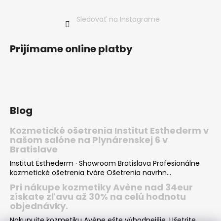
Sledovať na Instagrame
Prijímame online platby
Blog
Kozmetické ošetrenia Institut Esthederm v
našom salóne na Plynárenskej 6 v
Bratislave
Institut Esthederm · Showroom Bratislava Profesionálne
kozmetické ošetrenia tváre Ošetrenia navrhn...
Pri nákupe kozmetiky Avène nad 34eur
získate zľavu až 30% na celú hodnotu
objednávky.
Nakupujte kozmetiku Avène ešte výhodnejšie. Ušetrite