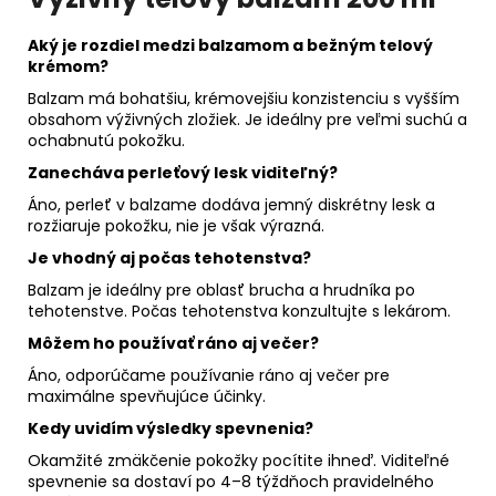
Aký je rozdiel medzi balzamom a bežným telový
krémom?
Balzam má bohatšiu, krémovejšiu konzistenciu s vyšším
obsahom výživných zložiek. Je ideálny pre veľmi suchú a
ochabnutú pokožku.
Zanecháva perleťový lesk viditeľný?
Áno, perleť v balzame dodáva jemný diskrétny lesk a
rozžiaruje pokožku, nie je však výrazná.
Je vhodný aj počas tehotenstva?
Balzam je ideálny pre oblasť brucha a hrudníka po
tehotenstve. Počas tehotenstva konzultujte s lekárom.
Môžem ho používať ráno aj večer?
Áno, odporúčame používanie ráno aj večer pre
maximálne spevňujúce účinky.
Kedy uvidím výsledky spevnenia?
Okamžité zmäkčenie pokožky pocítite ihneď. Viditeľné
spevnenie sa dostaví po 4–8 týždňoch pravidelného