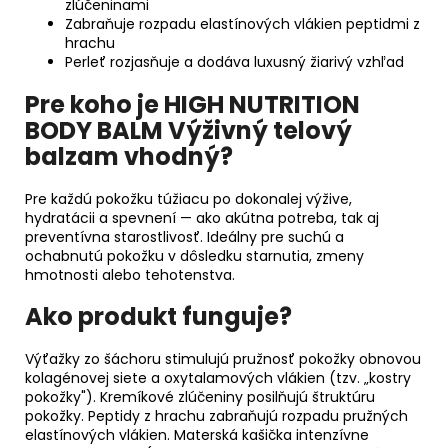
zlúčeninami
Zabraňuje rozpadu elastínových vlákien peptidmi z
hrachu
Perleť rozjasňuje a dodáva luxusný žiarivý vzhľad
Pre koho je HIGH NUTRITION
BODY BALM Výživný telový
balzam vhodný?
Pre každú pokožku túžiacu po dokonalej výžive,
hydratácii a spevnení — ako akútna potreba, tak aj
preventívna starostlivosť. Ideálny pre suchú a
ochabnutú pokožku v dôsledku starnutia, zmeny
hmotnosti alebo tehotenstva.
Ako produkt funguje?
Výťažky zo šáchoru stimulujú pružnosť pokožky obnovou
kolagénovej siete a oxytalamových vlákien (tzv. „kostry
pokožky"). Kremíkové zlúčeniny posilňujú štruktúru
pokožky. Peptidy z hrachu zabraňujú rozpadu pružných
elastínových vlákien. Materská kašička intenzívne