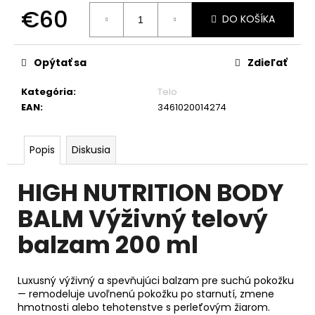
č
€60
a
DO KOŠÍKA
m
Jednotková
e
cena:
Opýtať sa
Zdieľať
Kategória
:
Telo
EAN
:
3461020014274
Popis
Diskusia
HIGH NUTRITION BODY
BALM Výživný telový
balzam 200 ml
Luxusný výživný a spevňujúci balzam pre suchú pokožku
— remodeluje uvoľnenú pokožku po starnutí, zmene
hmotnosti alebo tehotenstve s perleťovým žiarom.