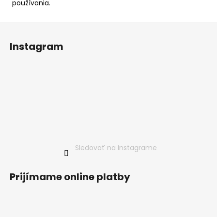
používania.
Z
á
Instagram
p
ä
t
i
e
Sledovať na Instagrame
Prijímame online platby