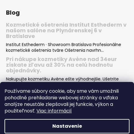
Blog
Kozmetické ošetrenia Institut Esthederm v
našom salóne na Plynárenskej 6 v
Bratislave
Institut Esthederm · Showroom Bratislava Profesionálne
kozmetické ošetrenia tváre Ošetrenia navrhn...
Pri nákupe kozmetiky Avène nad 34eur
získate zľavu až 30% na celú hodnotu
objednávky.
Nakupujte kozmetiku Avène ešte výhodnejšie. Ušetrite
desiatky eur pri nákupe Vašej obľúbenej kozmeti...
Používame súbory cookie, aby sme vám umožnili
Institut Esthederm darčeky v hodnote viac
pohodlné prehliadanie webovej stránky a vďaka
ako 66€ k nákupu letných produktov pre
analýze neustále zlepšovali jej funkcie, výkon a
krásne opálenie
použiteľnosť.
Viac informácií
Pri nákupe dvoch rôznych letných produktov INSTITUT
ESTHEDERM SUN CARE dostanete od nás skvelý darče...
Nastavenie