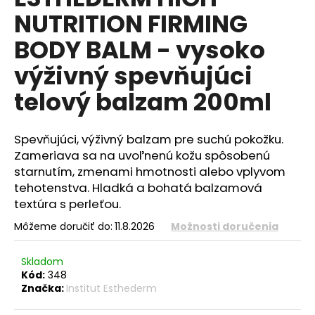
je
á
NUTRITION FIRMING
0,0
z
j
BODY BALM - vysoko
5
s
hviezdičiek.
výživný spevňujúci
ť
?
telový balzam 200ml
Spevňujúci, výživný balzam pre suchú pokožku.
Zameriava sa na uvoľnenú kožu spôsobenú
HĽADAŤ
starnutím, zmenami hmotnosti alebo vplyvom
tehotenstva. Hladká a bohatá balzamová
textúra s perleťou.
O
Môžeme doručiť do:
11.8.2026
Možnosti doručenia
d
p
Skladom
o
Kód:
348
r
Značka:
Institut Esthederm
ú