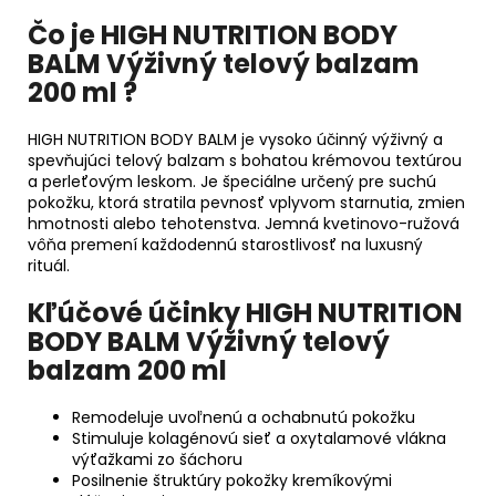
Čo je HIGH NUTRITION BODY
BALM Výživný telový balzam
200 ml ?
HIGH NUTRITION BODY BALM je vysoko účinný výživný a
spevňujúci telový balzam s bohatou krémovou textúrou
a perleťovým leskom. Je špeciálne určený pre suchú
pokožku, ktorá stratila pevnosť vplyvom starnutia, zmien
hmotnosti alebo tehotenstva. Jemná kvetinovo-ružová
vôňa premení každodennú starostlivosť na luxusný
rituál.
Kľúčové účinky HIGH NUTRITION
BODY BALM Výživný telový
balzam 200 ml
Remodeluje uvoľnenú a ochabnutú pokožku
Stimuluje kolagénovú sieť a oxytalamové vlákna
výťažkami zo šáchoru
Posilnenie štruktúry pokožky kremíkovými