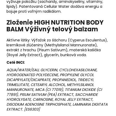
vyživuje pokožku (sacharidy, aminokyseliny, vitamíny,
lipidy). Patentovaná Cellular Water dodáva energiu a
bojuje proti voľným radikálom.
Zloženie HIGH NUTRITION BODY
BALM Výživný telový balzam
Aktívne látky: Výťažok zo šáchoru (Cyperus Esculentus),
kremíkové zlúčeniny (Methylsilanol Mannuronate),
extrakt z hrachu (Pisum Sativum), materská kašička
(Royal Jelly Extract), glycerín, bunková voda.
Celé INCI:
AQUA/WATER/EAU, GLYCERIN, CYCLOHEXASILOXANE,
HYDROGENATED POLYDECENE, PROPYLENE GLYCOL
DICAPRYLATE/DICAPRATE, PROPANEDIOL, TRIDECYL
TRIMELLITATE, CETEARYL ALCOHOL, METHYLSILANOL
MANNURONATE, MICA (CI 77019), TITANIUM DIOXIDE (CI
77891), PISUM SATIVUM (PEA) EXTRACT, SACCHARIDE
HYDROLYSATE, CARNOSINE, ROYAL JELLY EXTRACT,
DISODIUM ADENOSINE TRIPHOSPHATE, LAMINARIA DIGITATA
EXTRACT. [ES6303]