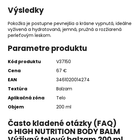
Výsledky
Pokožka je postupne pevnejšia a krásne vypnutá, ideálne
vyživená a hydratovaná, jemná, pružná a rozžiarená
perleťovým leskom.
Parametre produktu
Kód produktu
V37150
Cena
67 €
EAN
3461020014274
Textúra
Balzam
Aplikačná zóna
Telo
Objem
200 ml
Často kladené otázky (FAQ)
o HIGH NUTRITION BODY BALM
Výživný telový balzam 200 ml