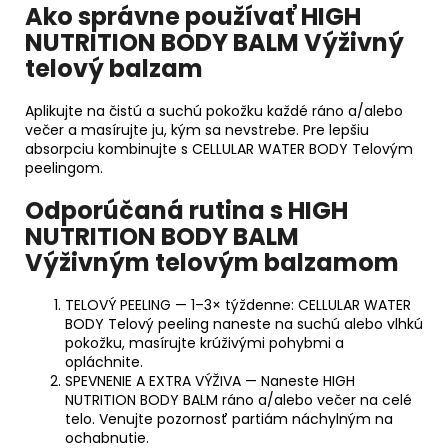
Ako správne používať HIGH
NUTRITION BODY BALM Výživný
telový balzam
Aplikujte na čistú a suchú pokožku každé ráno a/alebo
večer a masírujte ju, kým sa nevstrebe. Pre lepšiu
absorpciu kombinujte s CELLULAR WATER BODY Telovým
peelingom.
Odporúčaná rutina s HIGH
NUTRITION BODY BALM
Výživným telovým balzamom
TELOVÝ PEELING — 1–3× týždenne: CELLULAR WATER
BODY Telový peeling naneste na suchú alebo vlhkú
pokožku, masírujte krúživými pohybmi a
opláchnite.
SPEVNENIE A EXTRA VÝŽIVA — Naneste HIGH
NUTRITION BODY BALM ráno a/alebo večer na celé
telo. Venujte pozornosť partiám náchylným na
ochabnutie.