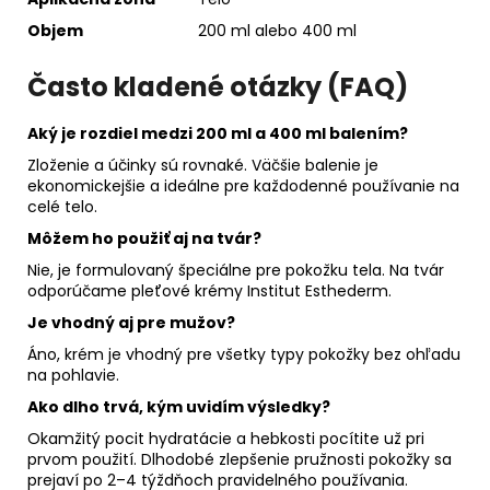
Objem
200 ml alebo 400 ml
Často kladené otázky (FAQ)
Aký je rozdiel medzi 200 ml a 400 ml balením?
Zloženie a účinky sú rovnaké. Väčšie balenie je
ekonomickejšie a ideálne pre každodenné používanie na
celé telo.
Môžem ho použiť aj na tvár?
Nie, je formulovaný špeciálne pre pokožku tela. Na tvár
odporúčame pleťové krémy Institut Esthederm.
Je vhodný aj pre mužov?
Áno, krém je vhodný pre všetky typy pokožky bez ohľadu
na pohlavie.
Ako dlho trvá, kým uvidím výsledky?
Okamžitý pocit hydratácie a hebkosti pocítite už pri
prvom použití. Dlhodobé zlepšenie pružnosti pokožky sa
prejaví po 2–4 týždňoch pravidelného používania.