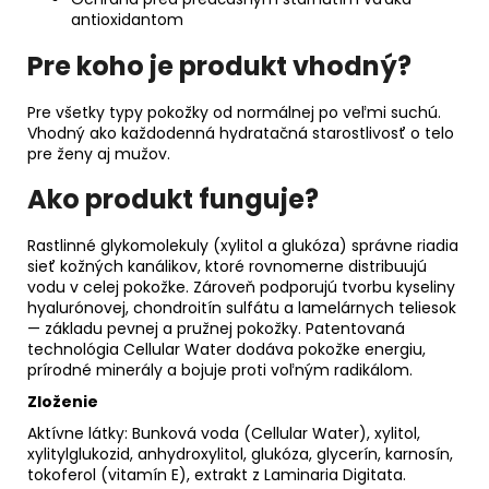
antioxidantom
Pre koho je produkt vhodný?
Pre všetky typy pokožky od normálnej po veľmi suchú.
Vhodný ako každodenná hydratačná starostlivosť o telo
pre ženy aj mužov.
Ako produkt funguje?
Rastlinné glykomolekuly (xylitol a glukóza) správne riadia
sieť kožných kanálikov, ktoré rovnomerne distribuujú
vodu v celej pokožke. Zároveň podporujú tvorbu kyseliny
hyalurónovej, chondroitín sulfátu a lamelárnych teliesok
— základu pevnej a pružnej pokožky. Patentovaná
technológia Cellular Water dodáva pokožke energiu,
prírodné minerály a bojuje proti voľným radikálom.
Zloženie
Aktívne látky: Bunková voda (Cellular Water), xylitol,
xylitylglukozid, anhydroxylitol, glukóza, glycerín, karnosín,
tokoferol (vitamín E), extrakt z Laminaria Digitata.