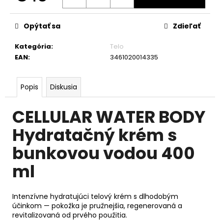
č
Jednotková
a
cena:
m
Opýtať sa
Zdieľať
e
Kategória
:
Telo
EAN
:
3461020014335
Popis
Diskusia
CELLULAR WATER BODY
Hydratačný krém s
bunkovou vodou 400
ml
Intenzívne hydratujúci telový krém s dlhodobým
účinkom — pokožka je pružnejšia, regenerovaná a
revitalizovaná od prvého použitia.