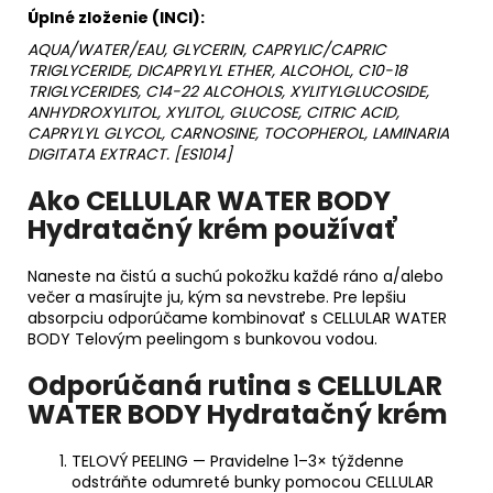
Úplné zloženie (INCI):
AQUA/WATER/EAU, GLYCERIN, CAPRYLIC/CAPRIC
TRIGLYCERIDE, DICAPRYLYL ETHER, ALCOHOL, C10-18
TRIGLYCERIDES, C14-22 ALCOHOLS, XYLITYLGLUCOSIDE,
ANHYDROXYLITOL, XYLITOL, GLUCOSE, CITRIC ACID,
CAPRYLYL GLYCOL, CARNOSINE, TOCOPHEROL, LAMINARIA
DIGITATA EXTRACT. [ES1014]
Ako CELLULAR WATER BODY
Hydratačný krém používať
Naneste na čistú a suchú pokožku každé ráno a/alebo
večer a masírujte ju, kým sa nevstrebe. Pre lepšiu
absorpciu odporúčame kombinovať s CELLULAR WATER
BODY Telovým peelingom s bunkovou vodou.
Odporúčaná rutina s CELLULAR
WATER BODY Hydratačný krém
TELOVÝ PEELING — Pravidelne 1–3× týždenne
odstráňte odumreté bunky pomocou CELLULAR