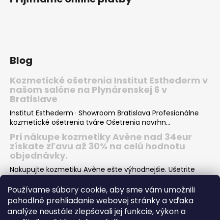
Blog
Kozmetické ošetrenia Institut Esthederm v
našom salóne na Plynárenskej 6 v
Bratislave
Institut Esthederm · Showroom Bratislava Profesionálne
kozmetické ošetrenia tváre Ošetrenia navrhn...
Pri nákupe kozmetiky Avène nad 34eur
získate zľavu až 30% na celú hodnotu
objednávky.
Nakupujte kozmetiku Avène ešte výhodnejšie. Ušetrite
desiatky eur pri nákupe Vašej obľúbenej kozmeti...
Používame súbory cookie, aby sme vám umožnili
Institut Esthederm darčeky v hodnote viac
pohodlné prehliadanie webovej stránky a vďaka
ako 66€ k nákupu letných produktov pre
analýze neustále zlepšovali jej funkcie, výkon a
krásne opálenie