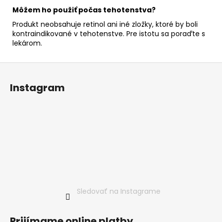
Môžem ho použiť počas tehotenstva?
Produkt neobsahuje retinol ani iné zložky, ktoré by boli
kontraindikované v tehotenstve. Pre istotu sa poraďte s
lekárom.
Z
á
Instagram
p
ä
t
i
e
Sledovať na Instagrame
Prijímame online platby