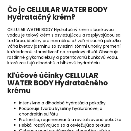
Čo je CELLULAR WATER BODY
Hydratačný krém?
CELLULAR WATER BODY Hydratačný krém s bunkovou
vodou je telový krém s osviežujúcou a rozplývajúcou sa
textúrou, ideálny pre normálnu až veľmi suchú pokožku.
Vôňa kvetov jazmínu so sviežimi tónmi uhorky premení
každodennú starostlivosť na zmyslový rituál. Obsahuje
rastlinné glykomolekuly a patentovanú bunkovú vodu,
ktoré zaisťujú dlhodobú a hĺbkovú hydratáciu.
Kľúčové účinky CELLULAR
WATER BODY Hydratačného
krému
Intenzívna a dlhodobá hydratácia pokožky
Podporuje tvorbu kyseliny hyalurónovej a
chondroitín sulfátu
Pružnejšia, regenerovaná a revitalizovaná pokožka
Hebká, rozplývajúca sa a osviežujúca textúra
Ochrana pred predčasným starnutím vďaka