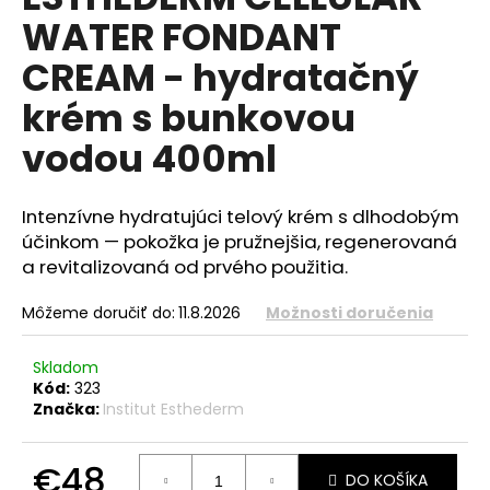
je
á
WATER FONDANT
0,0
z
j
CREAM - hydratačný
5
s
hviezdičiek.
krém s bunkovou
ť
?
vodou 400ml
Intenzívne hydratujúci telový krém s dlhodobým
účinkom — pokožka je pružnejšia, regenerovaná
HĽADAŤ
a revitalizovaná od prvého použitia.
Môžeme doručiť do:
11.8.2026
Možnosti doručenia
O
Skladom
d
Kód:
323
p
Značka:
Institut Esthederm
o
r
ú
€48
DO KOŠÍKA