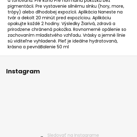
a tónovaná. Pre koho Pre normálnu pokožku bez
pigmentácii. Pre vystavenie silnému slnku (hory, more,
trópy) alebo dlhodobej expozícii. Aplikácia Naneste na
tvár a dekolt 20 minút pred expozíciou. Aplikáciu
opakujte každé 2 hodiny. Výsledky Žiarivá, zdravá a
prirodzene chránená pokožka. Rovnomerné opálenie so
zachovaním mladistvého vzhľadu. Vrásky a jemné línie
sú viditeľne vyhladené. Pleť je ideálne hydratovaná,
krásna a pevnáBalenie 50 ml
Z
á
Instagram
p
ä
t
i
e
Sledovať na Instagrame