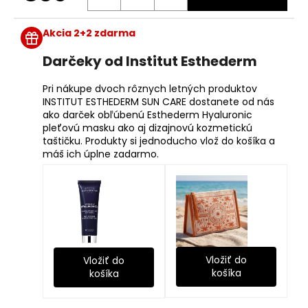
č
Jednotková
a
cena:
m
Akcia 2+2 zdarma
e
Darčeky od Institut Esthederm
Pri nákupe dvoch rôznych letných produktov
INSTITUT ESTHEDERM SUN CARE dostanete od nás
ako darček obľúbenú Esthederm Hyaluronic
pleťovú masku ako aj dizajnovú kozmetickú
taštičku. Produkty si jednoducho vlož do košíka a
máš ich úplne zadarmo.
Vložiť do
Vložiť do
košíka
košíka