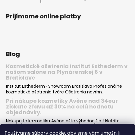
Prijímame online platby
Blog
Kozmetické ošetrenia Institut Esthederm v
našom salóne na Plynárenskej 6 v
Bratislave
Institut Esthederm · Showroom Bratislava Profesionálne
kozmetické ošetrenia tváre Ošetrenia navrhn...
Pri nákupe kozmetiky Avène nad 34eur
získate zľavu až 30% na celú hodnotu
objednávky.
Nakupujte kozmetiku Avène ešte výhodnejšie. Ušetrite
desiatky eur pri nákupe Vašej obľúbenej kozmeti...
Používame súbory cookie, aby sme vám umožnili