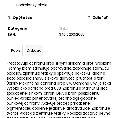
Podmienky akcie
Opýtať sa
Zdieľať
Kategória
:
Slnko
EAN
:
3461020012065
Popis
Diskusia
Predstavuje ochranu pred silným slnkom a proti vráskam
. Jemný krém stimuluje opaľovanie, zabraňuje starnutiu
pokožky, zjemňuje vrásky a spevňuje pokožku. Ideálne
zlatá pokožka znovu získava žiarivosť, pružnosť a tón.
Účinky Maximálna ochrana pred UV. Ochrana UVA je taká
vysoká ako ochrana pred UVB. Zabraňuje starnutiu pleti
spôsobenej slnkom, chráni DNA a bráni poškodeniu
buniek vďaka patentovanej technológii globálnej
bunkovej ochrany. Aktivuje proces prirodzenej
pigmentácie, opálenie je žiarivé, dlhotrvajúce. Zabraňuje
tvorbe vrások a zjemňuje vrásky. Pokožka zostáva pevná