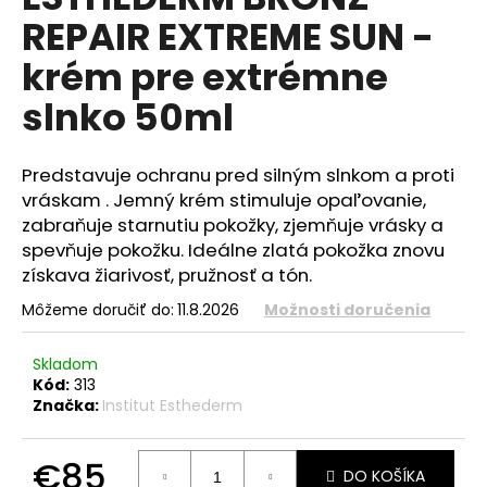
je
á
REPAIR EXTREME SUN -
0,0
z
j
krém pre extrémne
5
s
hviezdičiek.
slnko 50ml
ť
?
Predstavuje ochranu pred silným slnkom a proti
vráskam . Jemný krém stimuluje opaľovanie,
zabraňuje starnutiu pokožky, zjemňuje vrásky a
spevňuje pokožku. Ideálne zlatá pokožka znovu
HĽADAŤ
získava žiarivosť, pružnosť a tón.
Môžeme doručiť do:
11.8.2026
Možnosti doručenia
O
Skladom
d
Kód:
313
p
Značka:
Institut Esthederm
o
r
ú
€85
DO KOŠÍKA