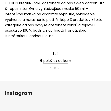
ESTHEDERM SUN CARE dostanete od nás skvelý darček: Lift
& repair Intenzívna vyhladzujúca maska 50 ml –
intenzívna maska na okamžité vypnutie, vyhladenie,
vyplnenie a rozjasnenie pleti. Pri kúpe 3 produktov z tejto
kategórie od nás navyše dostanete Ľahkú dizajnovú
osušku zo 100 % bavlny, navrhnutú francúzskou
ilustrátorkou Sabrinou Jouss...
S
1
2
t
r
6
položiek celkom
O
á
v
HORE
n
l
k
o
á
Z
v
d
a
á
a
Instagram
n
p
c
i
i
ä
e
e
t