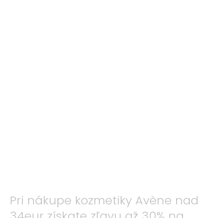
č
a
m
e
Pri nákupe kozmetiky Avène nad
34eur získate zľavu až 30% na