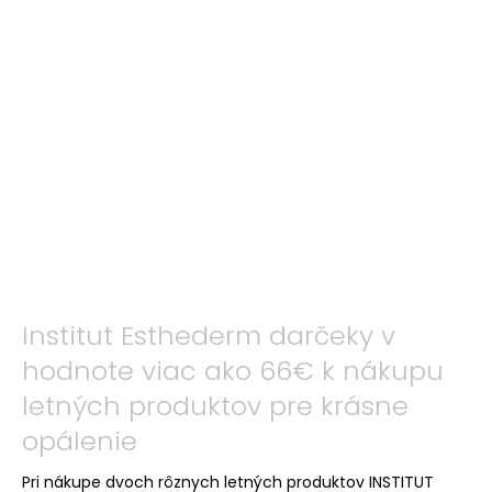
Institut Esthederm darčeky v
hodnote viac ako 66€ k nákupu
letných produktov pre krásne
opálenie
Pri nákupe dvoch rôznych letných produktov INSTITUT