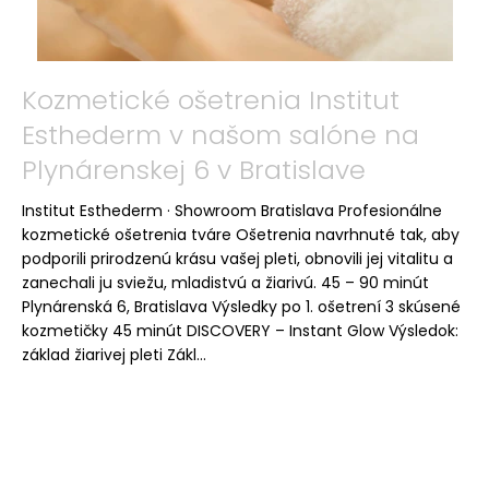
á
j
s
Kozmetické ošetrenia Institut
ť
Esthederm v našom salóne na
?
Plynárenskej 6 v Bratislave
Institut Esthederm · Showroom Bratislava Profesionálne
kozmetické ošetrenia tváre Ošetrenia navrhnuté tak, aby
HĽADAŤ
podporili prirodzenú krásu vašej pleti, obnovili jej vitalitu a
zanechali ju sviežu, mladistvú a žiarivú. 45 – 90 minút
Plynárenská 6, Bratislava Výsledky po 1. ošetrení 3 skúsené
kozmetičky 45 minút DISCOVERY – Instant Glow Výsledok:
O
základ žiarivej pleti Zákl...
d
p
o
r
ú