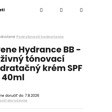
Hľadať
Prihlásenie
Nákupný
eti
Esthederm showroom
Obchodné podmie
košík
erné
dnotené
Podrobnosti hodnotenia
tenie
ene Hydrance BB -
ktu
živný tónovací
dratačný krém SPF
ičiek.
 40ml
e doručiť do:
7.8.2026
sti doručenia