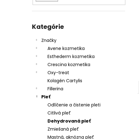
Preskočiť
kategórie
Kategórie
Značky
Avene kozmetika
Esthederm kozmetika
Crescina kozmetika
Oxy-treat
Kolagén Cartylis
Fillerina
Pleť
Odlíčenie a čistenie pleti
Citlivá pleť
Dehydrovaná pleť
Zmiešaná pleť
Mastná, aknózna pleť