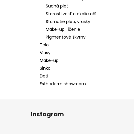
Suchá pleť
Starostlivosť o okolie očí
Starnutie pleti, vrásky
Make-up, líčenie
Pigmentové škvrny
Telo
Vlasy
Make-up
Slnko
Deti
Esthederm showroom
Z
á
Instagram
p
ä
t