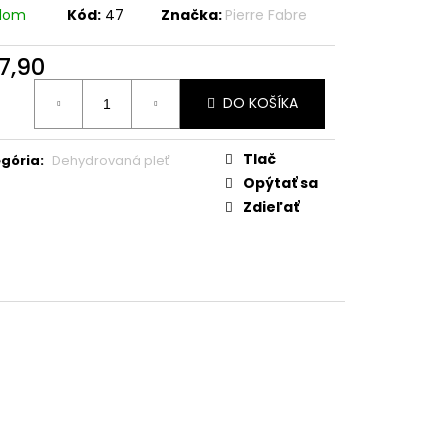
adom
Kód:
47
Značka:
Pierre Fabre
7,90
otková
DO KOŠÍKA
:
Tlač
gória
:
Dehydrovaná pleť
Opýtať sa
Zdieľať