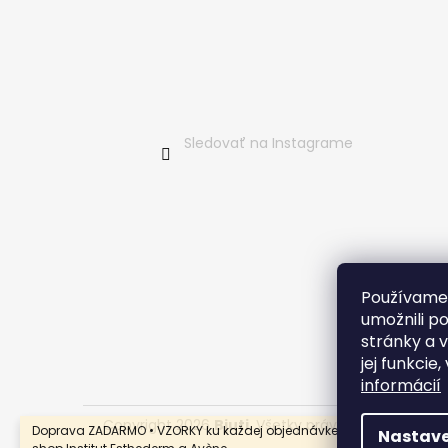
i
e
Sledovať na Instagrame
Používame
umožnili p
stránky a 
jej funkcie
informácií
Copyright 2026
Bjuti
. Všetky práva vyhradené.
Doprava ZADARMO • VZORKY ku každej objednávke • AUTORIZOVANÝ 
Nastave