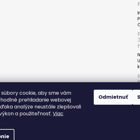
I
P
O
N
U
k
 súbory cookie, aby sme vám
Odmietnuť
ohodlné prehliadanie webovej
P
vďaka analýze neustále zlepšovali
I
, výkon a použiteľnosť.
Viac
s
e-
nie