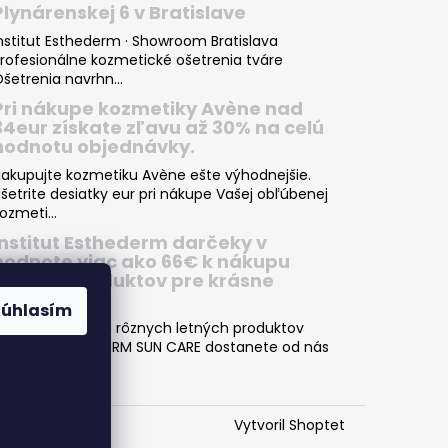
Plynárenskej 6 v Bratislave
nstitut Esthederm · Showroom Bratislava
rofesionálne kozmetické ošetrenia tváre
šetrenia navrhn...
Pri nákupe kozmetiky Avène nad
34eur získate zľavu až 30% na celú
hodnotu objednávky.
akupujte kozmetiku Avène ešte výhodnejšie.
šetrite desiatky eur pri nákupe Vašej obľúbenej
ozmeti...
Institut Esthederm darčeky v
hodnote viac ako 66€ k nákupu
letných produktov pre krásne
opálenie
Súhlasím
ri nákupe dvoch rôznych letných produktov
NSTITUT ESTHEDERM SUN CARE dostanete od nás
kvelý darče...
Vytvoril Shoptet