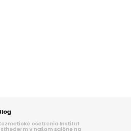
Blog
Kozmetické ošetrenia Institut
Esthederm v našom salóne na