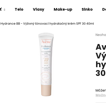
ť
Telo
Vlasy
Make-up
Slnko
D
Hydrance BB - Výživný tónovací hydratačný krém SPF 30 40ml
Čo potrebujete nájsť?
Priem
Neoho
hodno
Av
produ
HĽADAŤ
je
Vý
0,0
z
hy
5
Odporúčame
hviezd
30
Môžem
Možno