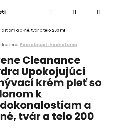
Hľadať
Prihlásenie
Nákupný
eti
Esthederm showroom
Obchodné podmie
stiam a akné, tvár a telo 200 ml
košík
erné
dnotené
Podrobnosti hodnotenia
tenie
ene Cleanance
ktu
dra Upokojujúci
ývací krém pleť so
ičiek.
lonom k
dokonalostiam a
né, tvár a telo 200
l