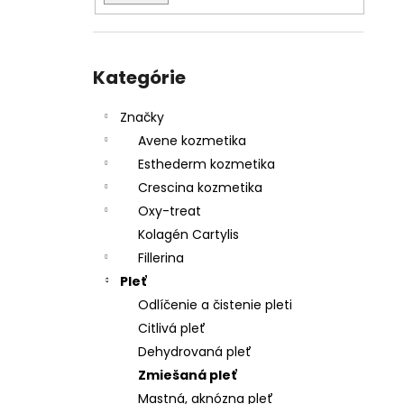
Preskočiť
kategórie
Kategórie
Značky
Avene kozmetika
Esthederm kozmetika
Crescina kozmetika
Oxy-treat
Kolagén Cartylis
Fillerina
Pleť
Odlíčenie a čistenie pleti
Citlivá pleť
Dehydrovaná pleť
Zmiešaná pleť
Mastná, aknózna pleť