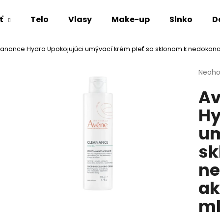
ť
Telo
Vlasy
Make-up
Slnko
D
anance Hydra Upokojujúci umývací krém pleť so sklonom k nedokonalo
Čo potrebujete nájsť?
Priem
Neoho
hodno
Av
produ
HĽADAŤ
je
Hy
0,0
z
um
5
Odporúčame
hviezd
sk
ne
ak
m