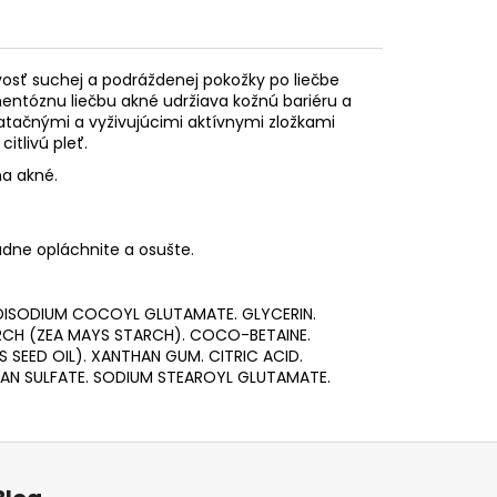
ivosť suchej a podráždenej pokožky po liečbe
entóznu liečbu akné udržiava kožnú bariéru a
atačnými a vyživujúcimi aktívnymi zložkami
tlivú pleť.
na akné.
dne opláchnite a osušte.
 DISODIUM COCOYL GLUTAMATE. GLYCERIN.
RCH (ZEA MAYS STARCH). COCO-BETAINE.
 SEED OIL). XANTHAN GUM. CITRIC ACID.
RAN SULFATE. SODIUM STEAROYL GLUTAMATE.