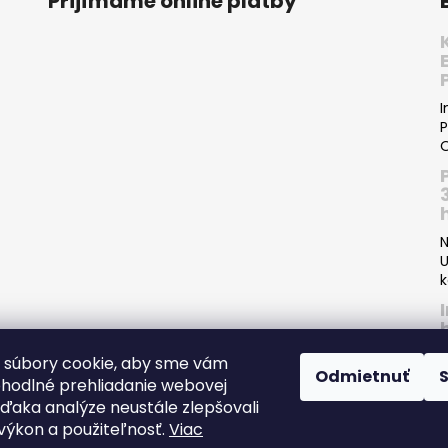
Prijímame online platby
I
P
O
N
U
k
 súbory cookie, aby sme vám
Odmietnuť
ohodlné prehliadanie webovej
P
vďaka analýze neustále zlepšovali
I
, výkon a použiteľnosť.
Viac
s