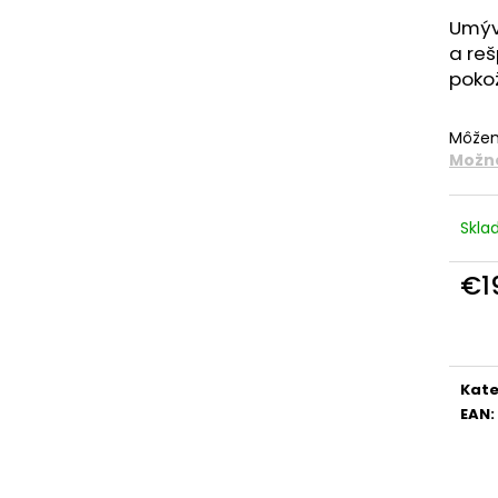
Umýva
a reš
pokož
Môžem
Možno
Skl
€1
Jedn
cena
Kate
EAN
: