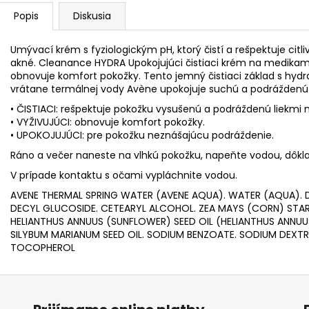
Popis
Diskusia
Umývací krém s fyziologickým pH, ktorý čistí a rešpektuje citl
akné. Cleanance HYDRA Upokojujúci čistiaci krém na medikam
obnovuje komfort pokožky. Tento jemný čistiaci základ s hydr
vrátane termálnej vody Avène upokojuje suchú a podráždenú ci
• ČISTIACI: rešpektuje pokožku vysušenú a podráždenú liekmi 
• VYŽIVUJÚCI: obnovuje komfort pokožky.
• UPOKOJUJÚCI: pre pokožku neznášajúcu podráždenie.
Ráno a večer naneste na vlhkú pokožku, napeňte vodou, dôkla
V prípade kontaktu s očami vypláchnite vodou.
AVENE THERMAL SPRING WATER (AVENE AQUA). WATER (AQUA).
DECYL GLUCOSIDE. CETEARYL ALCOHOL. ZEA MAYS (CORN) STA
HELIANTHUS ANNUUS (SUNFLOWER) SEED OIL (HELIANTHUS ANNUUS
SILYBUM MARIANUM SEED OIL. SODIUM BENZOATE. SODIUM DEXT
TOCOPHEROL