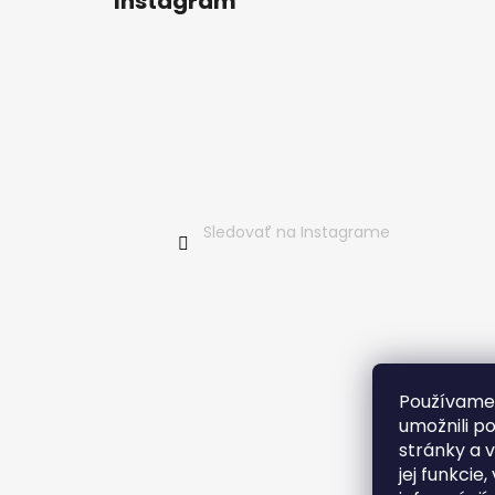
Instagram
p
ä
t
i
e
Sledovať na Instagrame
Používame
umožnili p
stránky a 
jej funkcie