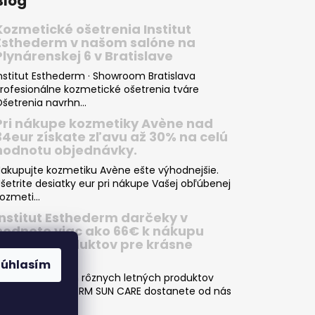
Blog
Kozmetické ošetrenia Institut
Esthederm v našom salóne na
Plynárenskej 6 v Bratislave
nstitut Esthederm · Showroom Bratislava
rofesionálne kozmetické ošetrenia tváre
šetrenia navrhn...
Pri nákupe kozmetiky Avène nad
34eur získate zľavu až 30% na celú
hodnotu objednávky.
akupujte kozmetiku Avène ešte výhodnejšie.
šetrite desiatky eur pri nákupe Vašej obľúbenej
ozmeti...
Institut Esthederm darčeky v
hodnote viac ako 66€ k nákupu
letných produktov pre krásne
opálenie
Súhlasím
ri nákupe dvoch rôznych letných produktov
NSTITUT ESTHEDERM SUN CARE dostanete od nás
kvelý darče...