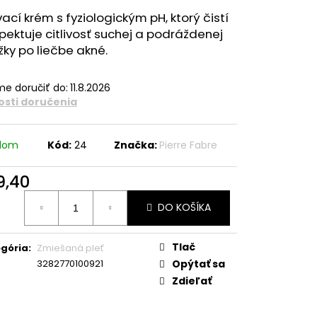
cí krém s fyziologickým pH, ktorý čistí
pektuje citlivosť suchej a podráždenej
ky po liečbe akné.
e doručiť do:
11.8.2026
sti doručenia
adom
Kód:
24
Značka:
Pierre Fabre
9,40
otková
DO KOŠÍKA
:
Tlač
gória
:
Zmiešaná pleť
3282770100921
Opýtať sa
Zdieľať