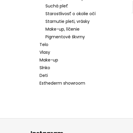
Suchá pleť
Starostlivosť o okolie očí
Starnutie pleti, vrásky
Make-up, líčenie
Pigmentové škvrny
Telo
Vlasy
Make-up
Slnko
Deti
Esthederm showroom
Z
á